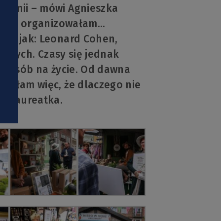
ndemii – mówi Agnieszka
i
eśniej organizowałam…
azd jak: Leonard Cohen,
 innych. Czasy się jednak
 sposób na życie. Od dawna
znałam więc, że dlaczego nie
da laureatka.