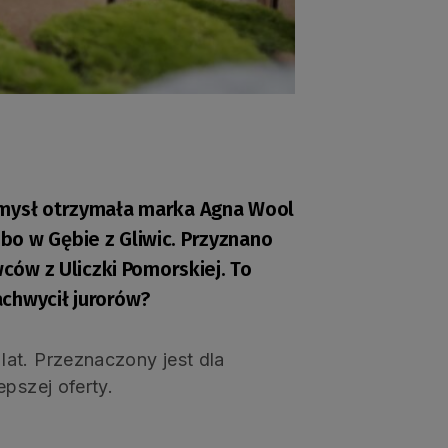
omysł otrzymała marka Agna Wool
o w Gębie z Gliwic. Przyznano
wców z Uliczki Pomorskiej. To
chwycił jurorów?
at. Przeznaczony jest dla
pszej oferty.