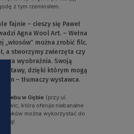
godę z tym rzemiosłem.
e fajnie – cieszy się Paweł
wadzi Agna Wool Art. – Wełna
ej „włosów” można zrobić filc.
ł, a stworzymy zwierzęta czy
 nasza wyobraźnia. Swoją
im zestawy, dzięki którym mogą
aniem – tłumaczy wystawca.
no
Niebu w Gębie
(przy ul.
Gliwic, która oferuje niebanalne
ych smaków można wykorzystać do
łyżką!