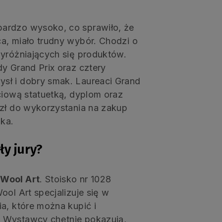
ardzo wysoko, co sprawiło, że
a, miało trudny wybór. Chodzi o
wyróżniających się produktów.
y Grand Prix oraz cztery
sł i dobry smak. Laureaci Grand
ciową statuetką, dyplom oraz
 zł do wykorzystania na zakup
ika.
ły jury?
Wool Art
. Stoisko nr 1028
ool Art specjalizuje się w
a, które można kupić i
. Wystawcy chętnie pokazują,