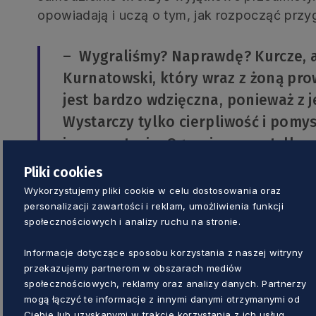
opowiadają i uczą o tym, jak rozpocząć przy
– Wygraliśmy? Naprawdę? Kurcze, al
Kurnatowski, który wraz z żoną pro
jest bardzo wdzięczna, ponieważ z j
Wystarczy tylko cierpliwość i pomys
inne postacie. Ogranicza nas tylko
pasją dzielimy się z innymi, dając 
Pliki cookies
rozpocząć swoją przygodę z filcow
Wykorzystujemy pliki cookie w celu dostosowania oraz
personalizacji zawartości i reklam, umożliwienia funkcji
społecznościowych i analizy ruchu na stronie.
W kategorii
dobry smak
Grand Prix przyzna
Podmłyńskiej, stoisko 220). To manufaktura z 
Informacje dotyczące sposobu korzystania z naszej witryny
przetwory. Ich małe słoiczki pełne wyborn
przekazujemy partnerom w obszarach mediów
społecznościowych, reklamy oraz analizy danych. Partnerzy
wielu dań, ale też zajadać się nimi po prostu, 
mogą łączyć te informacje z innymi danymi otrzymanymi od
Ciebie lub uzyskanymi w trakcie korzystania z ich usług.