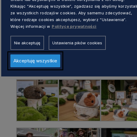
– Wszystko zaczęło się podczas pa
Klikając “Akceptuję wszystkie“, zgadzasz się abyśmy korzystal
ze wszystkich rodzajów cookies. Aby samemu zdecydować,
Kloryga, właścicielka firmy. – Wcz
które rodzaje cookies akceptujesz, wybierz “Ustawienia“.
koncerty. I to naprawdę dużych gwi
Więcej informacji w
Polityce prywatności
Chris Botti, Macy Gray i wielu, wielu
zmieniły i trzeba było znaleźć inny
Nie akceptuję
Ustawienia pików cookies
robiłam konfitury dla znajomych. U
Akceptuję wszystkie
robić tego dla wszystkich – opowia