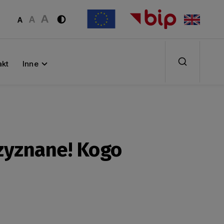
akt
Inne
rzyznane! Kogo