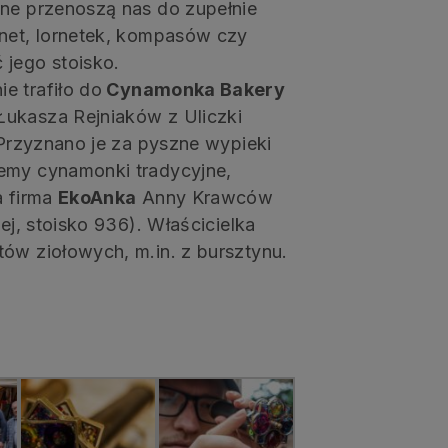
zne przenoszą nas do zupełnie
unet, lornetek, kompasów czy
 jego stoisko.
e trafiło do
Cynamonka Bakery
Łukasza Rejniaków z Uliczki
 Przyznano je za pyszne wypieki
iemy cynamonki tradycyjne,
a firma
EkoAnka
Anny Krawców
ej, stoisko 936). Właścicielka
tów ziołowych, m.in. z bursztynu.