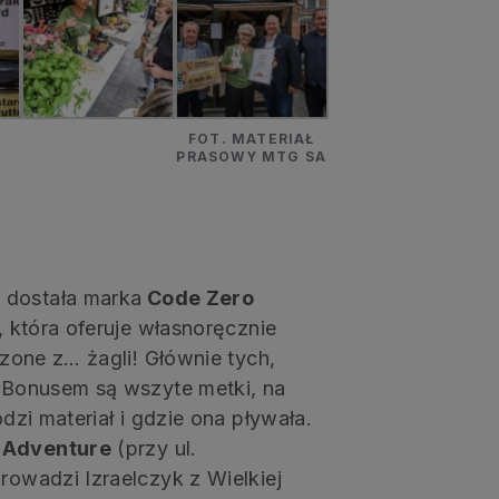
FOT. MATERIAŁ
PRASOWY MTG SA
ł
dostała marka
Code Zero
), która oferuje własnoręcznie
rzone z… żagli! Głównie tych,
. Bonusem są wszyte metki, na
odzi materiał i gdzie ona pływała.
n Adventure
(przy ul.
rowadzi Izraelczyk z Wielkiej