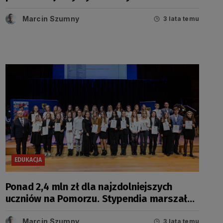
zgłaszać do końca miesiąca
Marcin Szumny
3 lata temu
EDUKACJA
Ponad 2,4 mln zł dla najzdolniejszych
uczniów na Pomorzu. Stypendia marszałka
wręczone
Marcin Szumny
3 lata temu