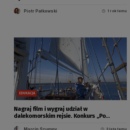
Seniorów
Piotr Pałkowski
1 rok temu
EDUKACJA
Nagraj film i wygraj udział w
dalekomorskim rejsie. Konkurs „Po
Morskie Żagle Wiedzy”
Marcin Szumny
3 lata temu