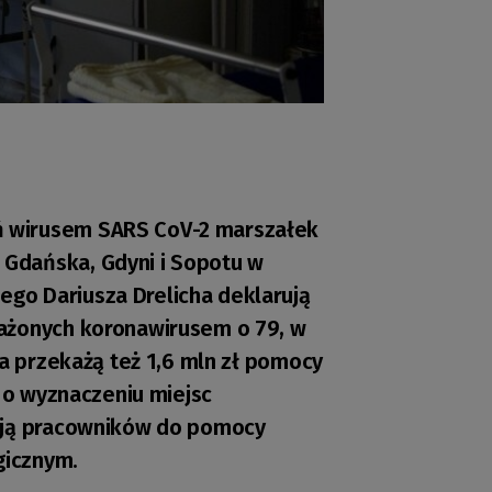
 wirusem SARS CoV-2 marszałek
Gdańska, Gdyni i Sopotu w
go Dariusza Drelicha deklarują
ażonych koronawirusem o 79, w
ta przekażą też 1,6 mln zł pomocy
ą o wyznaczeniu miejsc
gują pracowników do pomocy
gicznym.