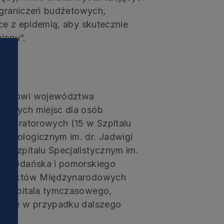
 ograniczeń budżetowych,
ce z epidemią, aby skutecznie
ionu”.
orządowi województwa
kowych miejsc dla osób
espiratorowych (15 w Szpitalu
matologicznym im. dr. Jadwigi
 Szpitalu Specjalistycznym im.
dze Gdańska i pomorskiego
i
 obiektów Międzynarodowych
a szpitala tymczasowego,
będne w przypadku dalszego