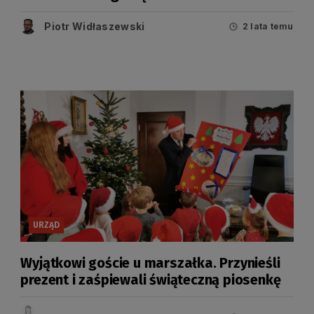
Województwa Pomorskiego
Piotr Widłaszewski
2 lata temu
URZĄD
Wyjątkowi goście u marszałka. Przynieśli
prezent i zaśpiewali świąteczną piosenkę