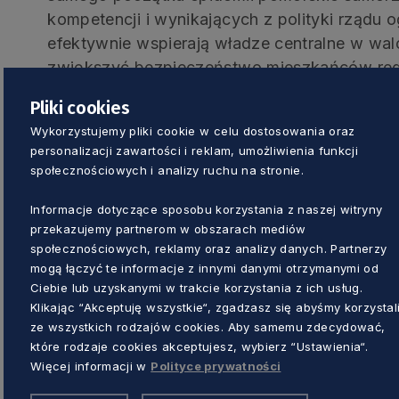
kompetencji i wynikających z polityki rządu
efektywnie wspierają władze centralne w wal
zwiększyć bezpieczeństwo mieszkańców reg
Pliki cookies
Będą dodatkowe łóżka
Wykorzystujemy pliki cookie w celu dostosowania oraz
personalizacji zawartości i reklam, umożliwienia funkcji
W podmiotach leczniczych podległych sam
społecznościowych i analizy ruchu na stronie.
pomorskiego zostanie utworzonych 79 dodat
Informacje dotyczące sposobu korzystania z naszej witryny
zakażonych koronawirusem, w tym 25 łóżek r
przekazujemy partnerom w obszarach mediów
św. Wojciecha, 30 w Pomorskim Centrum Reu
społecznościowych, reklamy oraz analizy danych. Partnerzy
Titz-Kosko w Sopocie oraz 24 w Wojewódzkim
mogą łączyć te informacje z innymi danymi otrzymanymi od
Ciebie lub uzyskanymi w trakcie korzystania z ich usług.
Janusza Korczaka w Słupsku). Ponadto, wła
Klikając “Akceptuję wszystkie“, zgadzasz się abyśmy korzystal
samorządu deklarują gotowość przekazania
ze wszystkich rodzajów cookies. Aby samemu zdecydować,
Targów Gdańskich SA na potrzeby utworzeni
które rodzaje cookies akceptujesz, wybierz “Ustawienia“.
którego uruchomienie może okazać się niez
Więcej informacji w
Polityce prywatności
rozwoju epidemii.