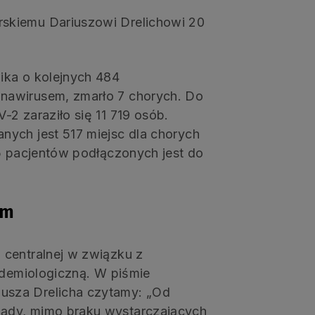
skiemu Dariuszowi Drelichowi 20
ika o kolejnych 484
nawirusem, zmarło 7 chorych. Do
2 zaraziło się 11 719 osób.
ych jest 517 miejsc dla chorych
15 pacjentów podłączonych jest do
em
 centralnej w związku z
idemiologiczną. W piśmie
usza Drelicha czytamy: „Od
ądy, mimo braku wystarczających