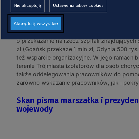
Nie akceptuję
Ustawienia pików cookies
Pomoc finansowa i organizacyjna
Akceptuję wszystkie
Dodatkowo, Gdańsk, Gdynia i Sopot zadekla
o przekazanie na rzecz szpitali znajdujących
zł (Gdańsk przekaże 1 mln zł, Gdynia 500 tys. 
też wsparcie organizacyjne. W jego ramach 
terenie Trójmiasta izolatorów dla osób chory
także oddelegowania pracowników do pomoc
zarówno wskazanie pracowników, jak i pokry
Skan pisma marszałka i prezyden
wojewody