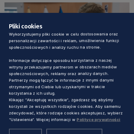
Pliki cookies
Wykorzystujemy pliki cookie w celu dostosowania oraz
personalizacji zawartości i reklam, umożliwienia funkcji
społecznościowych i analizy ruchu na stronie.
Informacje dotyczące sposobu korzystania z naszej
witryny przekazujemy partnerom w obszarach mediów
społecznościowych, reklamy oraz analizy danych.
URZĄD
Partnerzy mogą łączyć te informacje z innymi danymi
otrzymanymi od Ciebie lub uzyskanymi w trakcie
Niezwyczajni seniorzy i ich przyjaciele
korzystania z ich usług.
wyróżnieni w konkursie Pomorskie dla
Klikając “Akceptuję wszystkie“, zgadzasz się abyśmy
korzystali ze wszystkich rodzajów cookies. Aby samemu
Seniorów
zdecydować, które rodzaje cookies akceptujesz, wybierz
Piotr Pałkowski
1 rok temu
“Ustawienia“. Więcej informacji w
Polityce prywatności