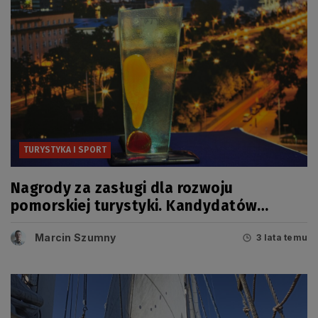
TURYSTYKA I SPORT
Nagrody za zasługi dla rozwoju
pomorskiej turystyki. Kandydatów
można zgłaszać do końca miesiąca
Marcin Szumny
3 lata temu