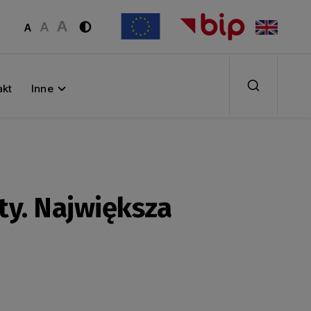
akt
Inne
ty. Największa