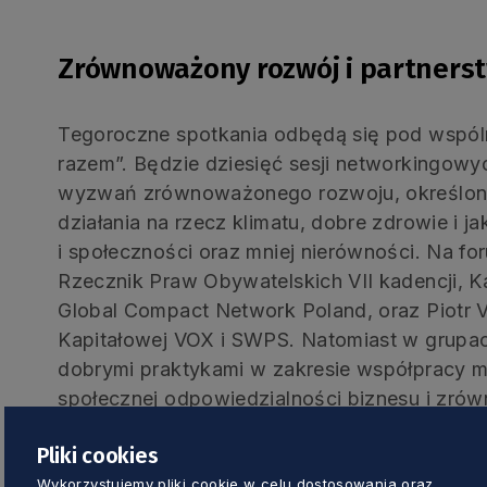
Zrównoważony rozwój i partners
Tegoroczne spotkania odbędą się pod wspóln
razem”. Będzie dziesięć sesji networkingowy
wyzwań zrównoważonego rozwoju, określony
działania na rzecz klimatu, dobre zdrowie i 
i społeczności oraz mniej nierówności. Na f
Rzecznik Praw Obywatelskich VII kadencji, 
Global Compact Network Poland, oraz Piotr V
Kapitałowej VOX i SWPS. Natomiast w grupac
dobrymi praktykami w zakresie współpracy 
społecznej odpowiedzialności biznesu i zr
wirtualne targi, w czasie których zaprezentuj
Pliki cookies
pomorskie podmioty ekonomii społecznej
Wykorzystujemy pliki cookie w celu dostosowania oraz