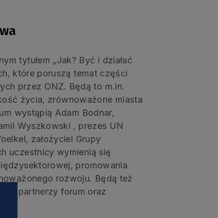
twa
ym tytułem „Jak? Być i działać
ch, które poruszą temat części
ch przez ONZ. Będą to m.in.
jakość życia, zrównoważone miasta
orum wystąpią Adam Bodnar,
Kamil Wyszkowski , prezes UN
oelkel, założyciel Grupy
h uczestnicy wymienią się
międzysektorowej, promowania
ównoważonego rozwoju. Będą też
ą się partnerzy forum oraz