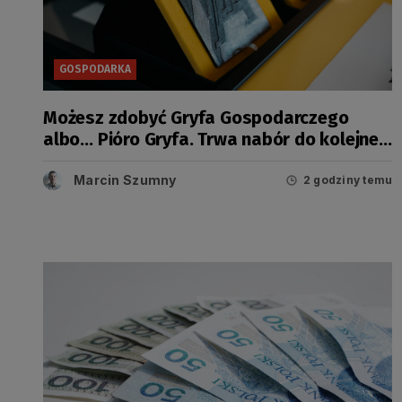
GOSPODARKA
Możesz zdobyć Gryfa Gospodarczego
albo… Pióro Gryfa. Trwa nabór do kolejnej
edycji konkursu
Marcin Szumny
2 godziny temu