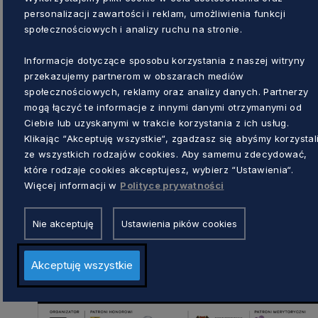
personalizacji zawartości i reklam, umożliwienia funkcji
Forum Inicjowania Rozwoju jest otwarte dla 
społecznościowych i analizy ruchu na stronie.
nim udział, należy wcześniej się zarejestrow
Zgłoszenia przyjmowane są do soboty, 21 lis
Informacje dotyczące sposobu korzystania z naszej witryny
przekazujemy partnerom w obszarach mediów
społecznościowych, reklamy oraz analizy danych. Partnerzy
mogą łączyć te informacje z innymi danymi otrzymanymi od
Ciebie lub uzyskanymi w trakcie korzystania z ich usług.
Klikając “Akceptuję wszystkie“, zgadzasz się abyśmy korzystal
ze wszystkich rodzajów cookies. Aby samemu zdecydować,
które rodzaje cookies akceptujesz, wybierz “Ustawienia“.
Więcej informacji w
Polityce prywatności
Nie akceptuję
Ustawienia pików cookies
Akceptuję wszystkie