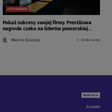
GOSPODARKA
Pokaż sukcesy swojej firmy. Prestiżowa
nagroda czeka na liderów pomorskiej
gospodarki
Marcin Szumny
23 dni temu
NAWIGACJA
Kontakt