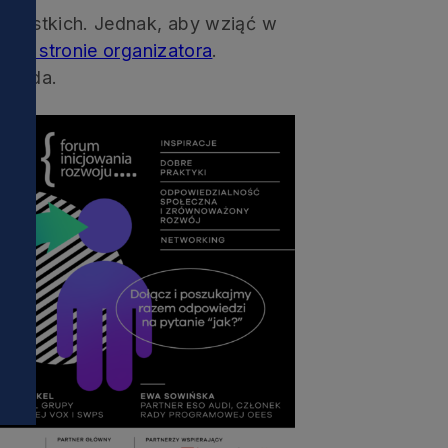
wszystkich. Jednak, aby wziąć w
ać
na stronie organizatora
.
topada.
i