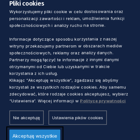
drugie: zarówno gminy górskie, jak i nadmorskie
Pliki cookies
stanowią jedną Polskę” – czytamy w piśmie.
Wykorzystujemy pliki cookie w celu dostosowania oraz
personalizacji zawartości i reklam, umożliwienia funkcji
społecznościowych i analizy ruchu na stronie.
Pełna treść apelu dostępna jest na stronie
Północnej Izby Gospodarczej
.
Informacje dotyczące sposobu korzystania z naszej
witryny przekazujemy partnerom w obszarach mediów
społecznościowych, reklamy oraz analizy danych.
Partnerzy mogą łączyć te informacje z innymi danymi
otrzymanymi od Ciebie lub uzyskanymi w trakcie
korzystania z ich usług.
Zobacz również
Klikając “Akceptuję wszystkie“, zgadzasz się abyśmy
korzystali ze wszystkich rodzajów cookies. Aby samemu
zdecydować, które rodzaje cookies akceptujesz, wybierz
“Ustawienia“. Więcej informacji w
Polityce prywatności
Nie akceptuję
Ustawienia pików cookies
Akceptuję wszystkie