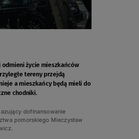
ej odmieni życie mieszkańców
rzyległe tereny przejdą
ieje a mieszkańcy będą mieli do
czne chodniki.
kazujący dofinansowanie
ództwa pomorskiego Mieczysław
wicz.