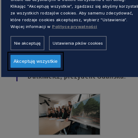
Klikając “Akceptuję wszystkie“, zgadzasz się abyśmy korzystal
Warto dodać, że podpisane dziś porozumien
ze wszystkich rodzajów cookies. Aby samemu zdecydować,
jesienią.
które rodzaje cookies akceptujesz, wybierz “Ustawienia“.
Więcej informacji w
Polityce prywatności
– Nie tak dawno, przygotowaliśmy 1
Nie akceptuję
Ustawienia pików cookies
podobszarów rewitalizacji: Biskupie
Dolnego Miasta czy Nowego Portu. 
Akceptuję wszystkie
inwestycji wynosi blisko 26 mln eu
Dulkiweicz, prezydent Gdańska.