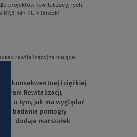
a projektów rewitalizacyjnych,
e 87,5 mln EUR (środki
ocesy rewitalizacyjne mające
iej konsekwentnej i ciężkiej
ogram Rewitalizacji,
nie o tym, jak ma wyglądać
alizy, badania pomogły
ach – dodaje marszałek