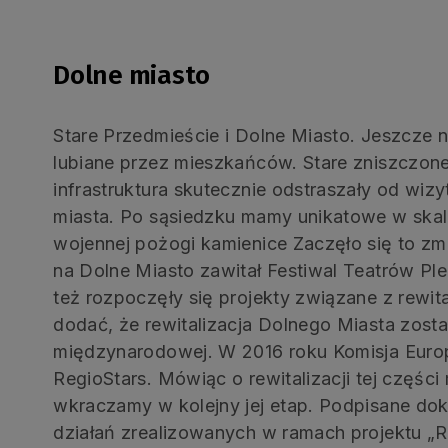
Dolne miasto
Stare Przedmieście i Dolne Miasto. Jeszcze ni
lubiane przez mieszkańców. Stare zniszczo
infrastruktura skutecznie odstraszały od wi
miasta. Po sąsiedzku mamy unikatowe w skali
wojennej pożogi kamienice Zaczęło się to zmi
na Dolne Miasto zawitał Festiwal Teatrów Pl
też rozpoczęły się projekty związane z rewita
dodać, że rewitalizacja Dolnego Miasta zosta
międzynarodowej. W 2016 roku Komisja Europ
RegioStars. Mówiąc o rewitalizacji tej części
wkraczamy w kolejny jej etap. Podpisane do
działań zrealizowanych w ramach projektu „R