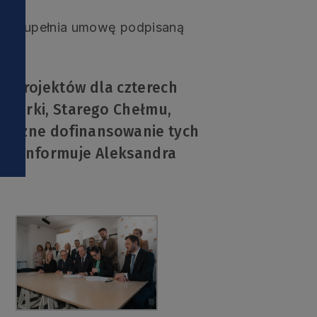
i
ie uzupełnia umowę podpisaną
7 projektów dla czterech
j Górki, Starego Chełmu,
Łączne dofinansowanie tych
ro – informuje Aleksandra