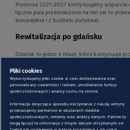
Pomorza 2021-2027 kontynuujemy wsparcie dl
łączna pula przeznaczona na ten cel to prawi
europejskie i z budżetu państwa).
Rewitalizacja po gdańsku
Gdańsk to jedno z miast, które kontynuuje pr
poprawić jakość życia mieszkańców.
Pliki cookies
– Sukces Gdańska to efekt wieloletn
Wykorzystujemy pliki cookie w celu dostosowania oraz
personalizacji zawartości i reklam, umożliwienia funkcji
pracy. Miasto opracowało Gminny Pr
społecznościowych i analizy ruchu na stronie.
angażując mieszkańców w decydowa
Informacje dotyczące sposobu korzystania z naszej witryny
ich najbliższe otoczenie. Liczne an
przekazujemy partnerom w obszarach mediów
zdiagnozować problemy w dzielnic
społecznościowych, reklamy oraz analizy danych. Partnerzy
Struk.
mogą łączyć te informacje z innymi danymi otrzymanymi od
Ciebie lub uzyskanymi w trakcie korzystania z ich usług.