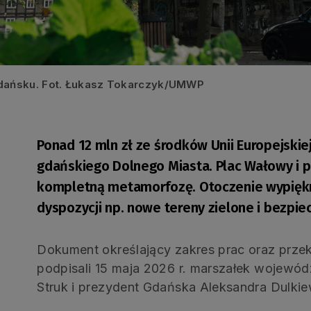
ańsku. Fot. Łukasz Tokarczyk/UMWP
Ponad 12 mln zł ze środków Unii Europejski
gdańskiego Dolnego Miasta. Plac Wałowy i p
kompletną metamorfozę. Otoczenie wypiękn
dyspozycji np. nowe tereny zielone i bezpie
Dokument określający zakres prac oraz prze
podpisali 15 maja 2026 r. marszałek wojew
Struk i prezydent Gdańska Aleksandra Dulkie