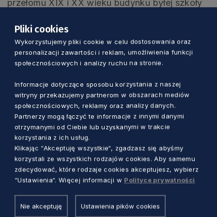
przełomu XIX i XX wieku budynku byłej szkoły
powstanie centrum usług społecznych.
Pliki cookies
Wykorzystujemy pliki cookie w celu dostosowania oraz
– To będzie jedno z najpiękniejszych
personalizacji zawartości i reklam, umożliwienia funkcji
miejsc w naszym mieście. Zadbamy nie
społecznościowych i analizy ruchu na stronie.
tylko o budynek, ale i jego otoczenie.
Informacje dotyczące sposobu korzystania z naszej
Będzie się dużo działo – zapowiada
witryny przekazujemy partnerom w obszarach mediów
Jolanta Szewczun, burmistrz
społecznościowych, reklamy oraz analizy danych.
Partnerzy mogą łączyć te informacje z innymi danymi
Dzierzgonia.
otrzymanymi od Ciebie lub uzyskanymi w trakcie
korzystania z ich usług.
W Sztumie uporządkowana zostanie przestrzeń
Klikając “Akceptuję wszystkie“, zgadzasz się abyśmy
korzystali ze wszystkich rodzajów cookies. Aby samemu
na obszarze rewitalizacji oraz utworzona
zdecydować, które rodzaje cookies akceptujesz, wybierz
będzie świetlica socjoterapeutyczna. Wsparcie
“Ustawienia“. Więcej informacji w
Polityce prywatności
otrzymają mieszkańcy zagrożeni wykluczeniem
społecznym. Z kolei w Skarszewach,
Nie akceptuję
Ustawienia pików cookies
historycznej stolicy Pomorza, rewitalizacja