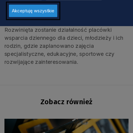
obejmie rejon dawnego dworca kolejowego.
Akceptuję wszystkie
Planowana jest m.in. termomodernizacja
położonego w pobliżu budynku mieszkalnego.
Rozwinięta zostanie działalność placówki
wsparcia dziennego dla dzieci, młodzieży i ich
rodzin, gdzie zaplanowano zajęcia
specjalistyczne, edukacyjne, sportowe czy
rozwijające zainteresowania.
Zobacz również