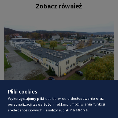
Zobacz również
EDUKACJA
Pliki cookies
Wykorzystujemy pliki cookie w celu dostosowania oraz
Będzie taniej i bardziej eko.
personalizacji zawartości i reklam, umożliwienia funkcji
Termomodernizacja szkół w Rumi i
społecznościowych i analizy ruchu na stronie.
Wejherowie