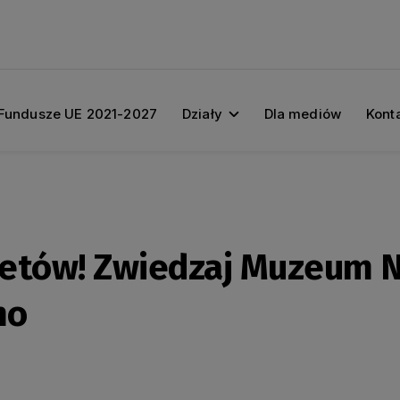
Fundusze UE 2021-2027
Działy
Dla mediów
Kont
letów! Zwiedzaj Muzeum 
mo