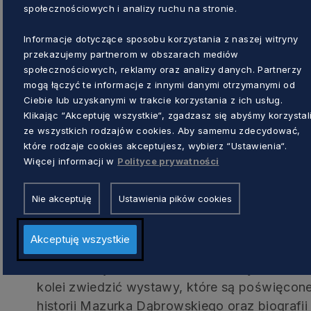
społecznościowych i analizy ruchu na stronie.
W pobliskim Pałacu Opatów, który jest siedz
otwarta jest wystawa stała „Nowe spojrzenie
Informacje dotyczące sposobu korzystania z naszej witryny
przekazujemy partnerom w obszarach mediów
zjawisk, kierunków i tendencji artystycznych 
społecznościowych, reklamy oraz analizy danych. Partnerzy
Autorki i autorzy pokazywanych prac zadebi
mogą łączyć te informacje z innymi danymi otrzymanymi od
Ciebie lub uzyskanymi w trakcie korzystania z ich usług.
Propozycje na wycieczkę poza mi
Klikając “Akceptuję wszystkie“, zgadzasz się abyśmy korzystal
ze wszystkich rodzajów cookies. Aby samemu zdecydować,
które rodzaje cookies akceptujesz, wybierz “Ustawienia“.
Dla osób poszukujących odpoczynku poza m
Więcej informacji w
Polityce prywatności
będzie wizyta w pałacu w Waplewie Wielkim,
Tradycji Szlacheckiej. Spacer po pałacowym
Nie akceptuję
Ustawienia pików cookies
zwiedzeniem zrewitalizowanych kilka lat te
Sierakowskich.
Akceptuję wszystkie
Nieco bliżej Gdańska w Muzeum Hymnu Nar
kolei zwiedzić wystawy, które są poświęco
historii Mazurka Dąbrowskiego oraz biografi