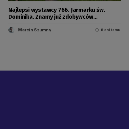
Najlepsi wystawcy 766. Jarmarku św.
Dominika. Znamy już zdobywców
tegorocznych Grand Prix
Marcin Szumny
8 dni temu