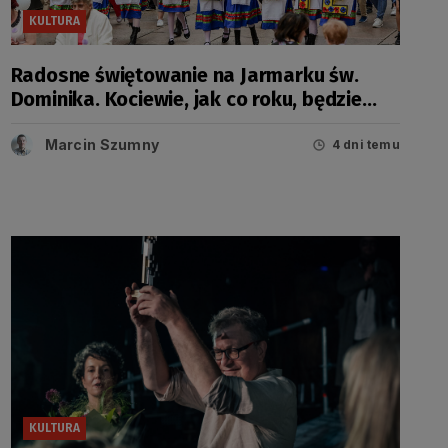
KULTURA
Radosne świętowanie na Jarmarku św.
Dominika. Kociewie, jak co roku, będzie
miało swój dzień
Marcin Szumny
4 dni temu
KULTURA