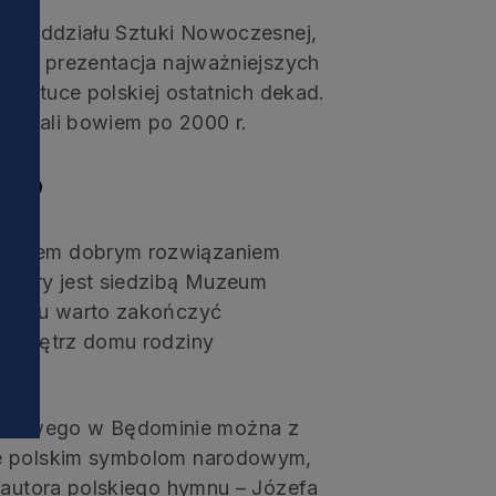
ibą Oddziału Sztuki Nowoczesnej,
”. To prezentacja najważniejszych
w sztuce polskiej ostatnich dekad.
utowali bowiem po 2000 r.
asto
i
iastem dobrym rozwiązaniem
 który jest siedzibą Muzeum
 parku warto zakończyć
mu wnętrz domu rodziny
odowego w Będominie można z
ne polskim symbolom narodowym,
i autora polskiego hymnu – Józefa