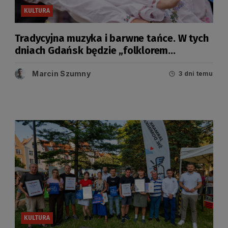
KULTURA
Tradycyjna muzyka i barwne tańce. W tych
dniach Gdańsk będzie „folklorem
malowany”
Marcin Szumny
3 dni temu
KULTURA