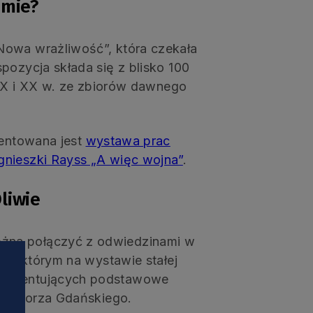
amie?
Nowa wrażliwość”, która czekała
pozycja składa się z blisko 100
 XIX i XX w. ze zbiorów dawnego
zentowana jest
wystawa prac
gnieszki Rayss „A więc wojna”
.
liwie
żna połączyć z odwiedzinami w
, w którym na wystawie stałej
okumentujących podstawowe
ci Pomorza Gdańskiego.