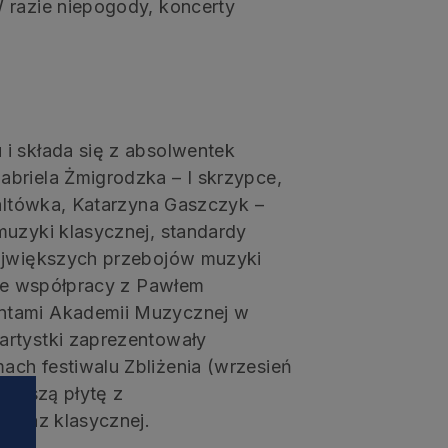
 razie niepogody, koncerty
i składa się z absolwentek
briela Żmigrodzka – I skrzypce,
 altówka, Katarzyna Gaszczyk –
muzyki klasycznej, standardy
największych przebojów muzyki
 We współpracy z Pawłem
ntami Akademii Muzycznej w
artystki zaprezentowały
ch festiwalu Zbliżenia (wrzesień
ierwszą płytę z
 oraz klasycznej.