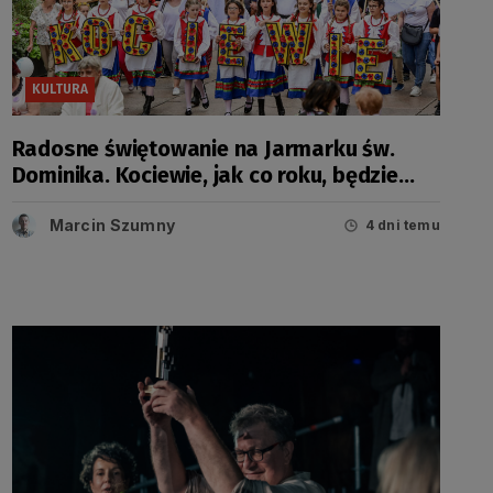
KULTURA
Radosne świętowanie na Jarmarku św.
Dominika. Kociewie, jak co roku, będzie
miało swój dzień
Marcin Szumny
4 dni temu