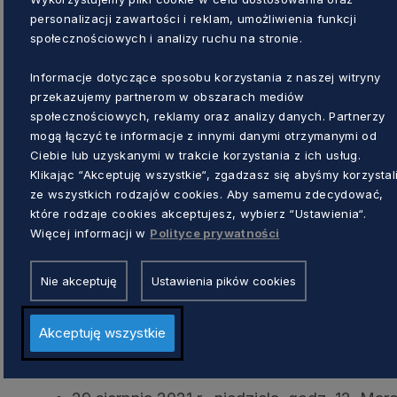
personalizacji zawartości i reklam, umożliwienia funkcji
Idea cyklu
społecznościowych i analizy ruchu na stronie.
Informacje dotyczące sposobu korzystania z naszej witryny
Pomysł powstał sześć lat temu dzięki możliw
przekazujemy partnerom w obszarach mediów
przedsięwzięcia ze środków budżetu partyc
społecznościowych, reklamy oraz analizy danych. Partnerzy
obywatelskiego). Pomysłodawczynią i koordy
mogą łączyć te informacje z innymi danymi otrzymanymi od
Karola jest Joanna Kubacka, która pracowała w
Ciebie lub uzyskanymi w trakcie korzystania z ich usług.
realizatorem – Polska Filharmonia Sinfonia Bal
Klikając “Akceptuję wszystkie“, zgadzasz się abyśmy korzystal
ze wszystkich rodzajów cookies. Aby samemu zdecydować,
Słupsku.
które rodzaje cookies akceptujesz, wybierz “Ustawienia“.
Więcej informacji w
Polityce prywatności
Kolejne koncerty:
1 sierpnia 2021 r., niedziela, godz. 12 – Le
Nie akceptuję
Ustawienia pików cookies
Love Songs
8 sierpnia 2021 r., niedziela, godz. 12 – Muz
Akceptuję wszystkie
15 sierpnia 2021 r., niedziela, godz. 12, W