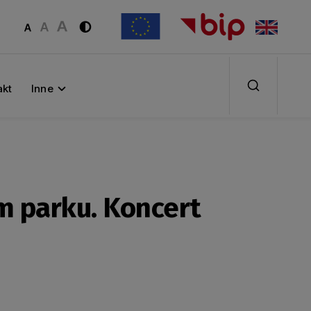
akt
Inne
im parku. Koncert