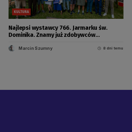
KULTURA
Najlepsi wystawcy 766. Jarmarku św.
Dominika. Znamy już zdobywców
tegorocznych Grand Prix
Marcin Szumny
8 dni temu