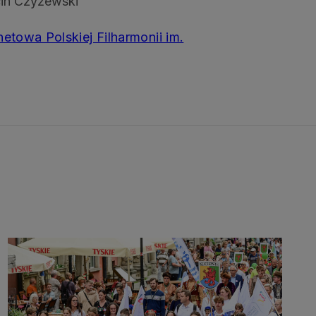
rcin Czyżewski
netowa Polskiej Filharmonii im.