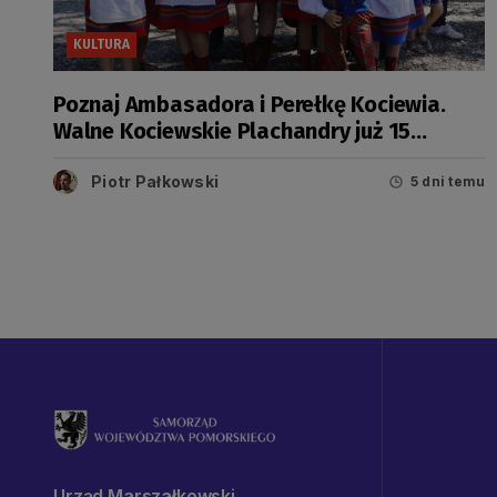
KULTURA
Poznaj Ambasadora i Perełkę Kociewia.
Walne Kociewskie Plachandry już 15
sierpnia
Piotr Pałkowski
5 dni temu
Urząd Marszałkowski