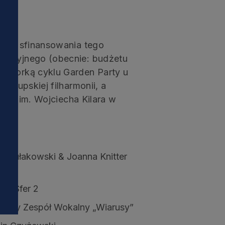
ości sfinansowania tego
ypacyjnego (obecnie: budżetu
natorką cyklu Garden Party u
 słupskiej filharmonii, a
tica im. Wojciecha Kilara w
i
szek Kułakowski & Joanna Knitter
yka Sfer 2
ojskowy Zespół Wokalny „Wiarusy”