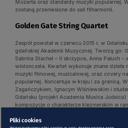
Mozarta oraz standardy muzyki popularnej. W
zostaną przeniesione do sali filharmonii.
Golden Gate String Quartet
Zespół powstał w czerwcu 2015 r. w Gdańsku 
gdańskiej Akademii Muzycznej. Tworzą go: Ga
Sabrina Stachel – II skrzypce, Anna Paluch –
wiolonczela. Kwartet wykonuje znane dzieła 
muzyki filmowej, musicalowej, oraz covery 
popularnej. Koncertuje w kraju i za granicą.
Zagańczykiem, Ignacym Wiśniewskim i stude
Gdańsku (projekt Academia Musica Judaica) 
kompozycje o charakterze klezmerskim w rama
2017). W maju 2017 r. kwartet nagrał swoją p
Pliki cookies
najpopularniejszymi utworami muzyki filmowej
Wykorzystujemy pliki cookie w celu dostosowania oraz