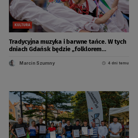
KULTURA
Tradycyjna muzyka i barwne tańce. W tych
dniach Gdańsk będzie „folklorem
malowany”
Marcin Szumny
4 dni temu