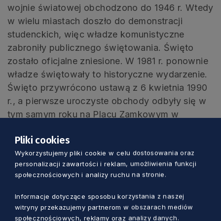
wojnie światowej obchodzono do 1946 r. Wtedy
w wielu miastach doszło do demonstracji
studenckich, więc władze komunistyczne
zabroniły publicznego świętowania. Święto
zostało oficjalne zniesione. W 1981 r. ponownie
władze świętowały to historyczne wydarzenie.
Święto przywrócono ustawą z 6 kwietnia 1990
r., a pierwsze uroczyste obchody odbyły się w
tym samym roku na Placu Zamkowym w
Warszawie. Od 2007 r. to też święto narodowe
Pliki cookies
Litwy. Tego też dnia Kościół katolicki obchodzi
Wykorzystujemy pliki cookie w celu dostosowania oraz
święto Najświętszej Maryi Panny Królowej
personalizacji zawartości i reklam, umożliwienia funkcji
Polski.
społecznościowych i analizy ruchu na stronie.
Symbolika barw
Informacje dotyczące sposobu korzystania z naszej
witryny przekazujemy partnerom w obszarach mediów
społecznościowych, reklamy oraz analizy danych.