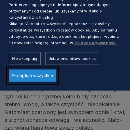
Ustawa o godle, barwach i hymnie
Partnerzy mogą łączyć te informacje z innymi danymi
Rzeczypospolitej Polskiej oraz o pieczęciach
otrzymanymi od Ciebie lub uzyskanymi w trakcie
korzystania z ich usług.
państwowych z 31 stycznia 1980 r. określa
Klikając “Akceptuję wszystkie“, zgadzasz się abyśmy
kształt flagi. Jest prostokątna w barwach
korzystali ze wszystkich rodzajów cookies. Aby samemu
Rzeczypospolitej Polskiej i proporcji 5:8,
zdecydować, które rodzaje cookies akceptujesz, wybierz
umieszczona na maszcie. Flagą Polski jest też
“Ustawienia“. Więcej informacji w
Polityce prywatności
wariant z godłem umieszczonym pośrodku
białego pasa. Barwami Rzeczypospolitej
Nie akceptuję
Ustawienia pików cookies
Polskiej są kolory biały i czerwony, ułożone w
dwóch poziomych, równoległych pasach tej
Akceptuję wszystkie
samej szerokości, z których górny jest koloru
białego, a dolny koloru czerwonego. Według
symboliki heraldycznej kolor biały oznacza
srebro, wodę, a także czystość i niepokalanie.
Natomiast czerwony jest symbolem ognia i krwi,
a z cnót oznacza odwagę i waleczność. Biało-
czerwona flaga towarzyszy polskiej