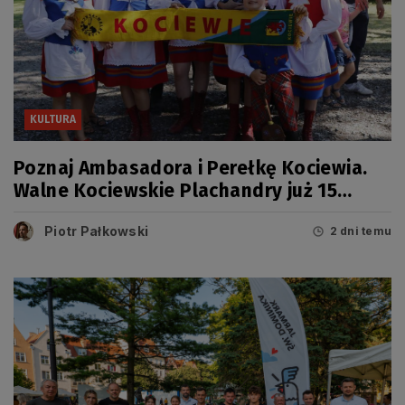
KULTURA
Poznaj Ambasadora i Perełkę Kociewia.
Walne Kociewskie Plachandry już 15
sierpnia
Piotr Pałkowski
2 dni temu