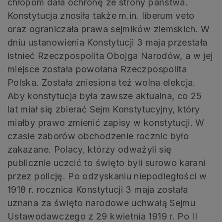
chłopom dała ochronę ze strony państwa.
Konstytucja znosiła także m.in. liberum veto
oraz ograniczała prawa sejmików ziemskich. W
dniu ustanowienia Konstytucji 3 maja przestała
istnieć Rzeczpospolita Obojga Narodów, a w jej
miejsce została powołana Rzeczpospolita
Polska. Została zniesiona też wolna elekcja.
Aby konstytucja była zawsze aktualna, co 25
lat miał się zbierać Sejm Konstytucyjny, który
miałby prawo zmienić zapisy w konstytucji. W
czasie zaborów obchodzenie rocznic było
zakazane. Polacy, którzy odważyli się
publicznie uczcić to święto byli surowo karani
przez policję. Po odzyskaniu niepodległości w
1918 r. rocznica Konstytucji 3 maja została
uznana za święto narodowe uchwałą Sejmu
Ustawodawczego z 29 kwietnia 1919 r. Po II