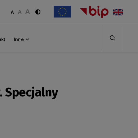
akt
Inne
. Specjalny