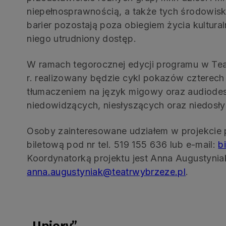
niepełnosprawnością, a także tych środowisk
barier pozostają poza obiegiem życia kultura
niego utrudniony dostęp.
W ramach tegorocznej edycji programu w Te
r. realizowany będzie cykl pokazów czterech
tłumaczeniem na język migowy oraz audiodes
niedowidzących, niesłyszących oraz niedosł
Osoby zainteresowane udziałem w projekcie 
biletową pod nr tel. 519 155 636 lub e-mail:
b
Koordynatorką projektu jest Anna Augustyniak
anna.augustyniak@teatrwybrzeze.pl
.
.