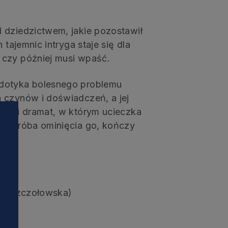
 dziedzictwem, jakie pozostawił
 tajemnic intryga staje się dla
 czy później musi wpaść.
 dotyka bolesnego problemu
 czynów i doświadczeń, a jej
recki dramat, w którym ucieczka
da próba ominięcia go, kończy
ka Pszczołowska)