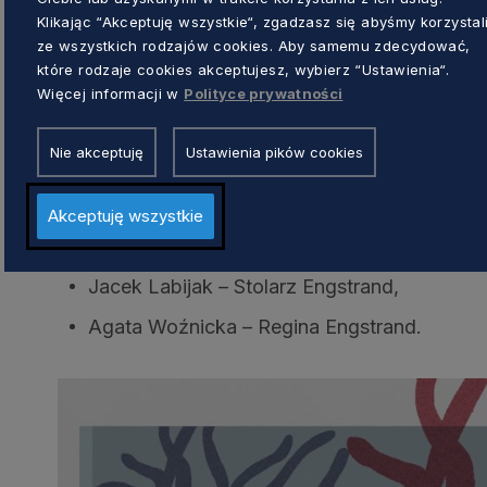
Wizualizacje: Natan Berkowicz
Klikając “Akceptuję wszystkie“, zgadzasz się abyśmy korzystal
Reżyseria światła: Klaudyna Schubert
ze wszystkich rodzajów cookies. Aby samemu zdecydować,
Choreografia: Oskar Malinowski
które rodzaje cookies akceptujesz, wybierz “Ustawienia“.
Więcej informacji w
Polityce prywatności
W spektaklu występują:
Nie akceptuję
Ustawienia pików cookies
Małgorzata Brajner – Helena Alving,
Grzegorz Otrębski – Osvald Alving,
Akceptuję wszystkie
Maciej Konopiński – Ksiądz Manders,
Jacek Labijak – Stolarz Engstrand,
Agata Woźnicka – Regina Engstrand.