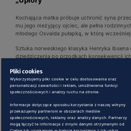
„Upiory”
Kochająca matka próbuje uchronić syna przed
mu jego nieżyjący ojciec, ale pełna rodzinnych
młodego Osvalda pułapką, w którą wcześniej
Sztuka norweskiego klasyka Henryka Ibsena
dziedziczenia po przodkach konsekwencji ich
wymowa jest niemal tak samo tragiczna jak g
Pliki cookies
przed przeznaczeniem jest niemożliwa, a każ
Wykorzystujemy pliki cookie w celu dostosowania oraz
się katastrofą.
personalizacji zawartości i reklam, umożliwienia funkcji
społecznościowych i analizy ruchu na stronie.
Autor sztuki: Henrik Ibsen
Przekład: Anna Marciniakówna
Informacje dotyczące sposobu korzystania z naszej witryny
Dramaturgia i reżyseria: Olga Grzelak (Zden
przekazujemy partnerom w obszarach mediów
społecznościowych, reklamy oraz analizy danych. Partnerzy
Scenografia i kostiumy: Anna Oramus
mogą łączyć te informacje z innymi danymi otrzymanymi od
Muzyka: Andrzej Konieczny
Ciebie lub uzyskanymi w trakcie korzystania z ich usług.