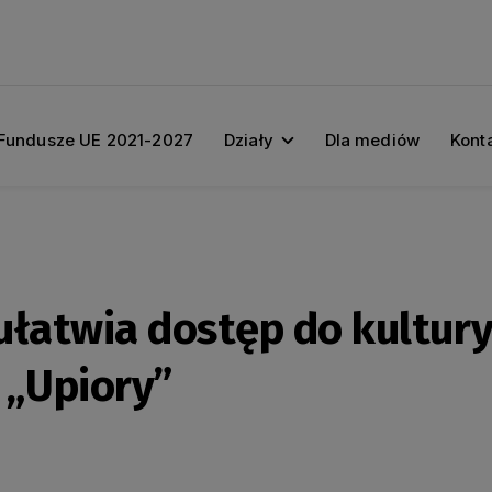
Fundusze UE 2021-2027
Działy
Dla mediów
Kont
łatwia dostęp do kultury
 „Upiory”