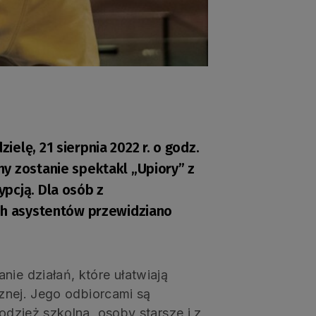
elę, 21 sierpnia 2022 r. o godz.
y zostanie spektakl „Upiory” z
pcją. Dla osób z
ch asystentów przewidziano
nie działań, które ułatwiają
cznej. Jego odbiorcami są
łodzież szkolna, osoby starsze i z