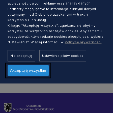
społecznościowych, reklamy oraz analizy danych.
Partnerzy mogą łączyć te informacje z innymi danymi
otrzymanymi od Ciebie lub uzyskanymi w trakcie
korzystania z ich usług.
TRANSGRANICZNE TRAKTY
Klikając “Akceptuję wszystkie“, zgadzasz się abyśmy
korzystali ze wszystkich rodzajów cookies. Aby samemu
Bezpieczne drogi na Pomorzu i w okręgu
zdecydować, które rodzaje cookies akceptujesz, wybierz
bałtijskim
“Ustawienia“. Więcej informacji w
Polityce prywatności
Aleksander Olszak
6 lat temu
Nie akceptuję
Ustawienia pików cookies
Akceptuję wszystkie