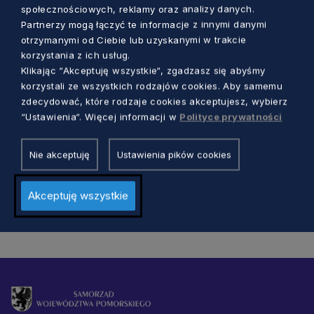
społecznościowych, reklamy oraz analizy danych.
Partnerzy mogą łączyć te informacje z innymi danymi
otrzymanymi od Ciebie lub uzyskanymi w trakcie
korzystania z ich usług.
SAMORZĄD
Klikając “Akceptuję wszystkie“, zgadzasz się abyśmy
korzystali ze wszystkich rodzajów cookies. Aby samemu
Takiego konkursu jeszcze nie było.
zdecydować, które rodzaje cookies akceptujesz, wybierz
Zaprezentujcie swój powiat na
“Ustawienia“. Więcej informacji w
Polityce prywatności
dożynkach w Debrznie!
Aleksander Olszak
4 lata temu
Nie akceptuję
Ustawienia pików cookies
Akceptuję wszystkie