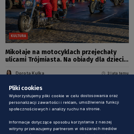
KULTURA
Mikołaje na motocyklach przejechały
ulicami Trójmiasta. Na obiady dla dzieci
zebrano ponad 87 tys. złotych
Dorota Kulka
3 lata temu
Pliki cookies
Wykorzystujemy pliki cookie w celu dostosowania oraz
personalizacji zawartości i reklam, umożliwienia funkcji
społecznościowych i analizy ruchu na stronie.
Informacje dotyczące sposobu korzystania z naszej
witryny przekazujemy partnerom w obszarach mediów