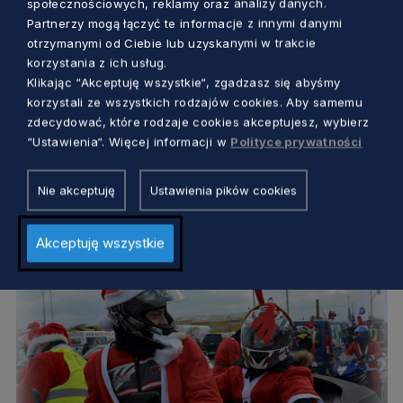
społecznościowych, reklamy oraz analizy danych.
Partnerzy mogą łączyć te informacje z innymi danymi
otrzymanymi od Ciebie lub uzyskanymi w trakcie
korzystania z ich usług.
Klikając “Akceptuję wszystkie“, zgadzasz się abyśmy
KULTURA
korzystali ze wszystkich rodzajów cookies. Aby samemu
zdecydować, które rodzaje cookies akceptujesz, wybierz
Mikołaje na motocyklach przejadą
“Ustawienia“. Więcej informacji w
Polityce prywatności
ulicami Trójmiasta po raz 20. Zbiorą
pieniądze na obiady i rozdadzą paczki
Nie akceptuję
Ustawienia pików cookies
Dorota Kulka
3 lata temu
Akceptuję wszystkie