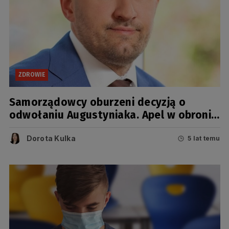
ZDROWIE
Samorządowcy oburzeni decyzją o
odwołaniu Augustyniaka. Apel w obronie
szefa pomorskiego sanepidu
Dorota Kulka
5 lat temu