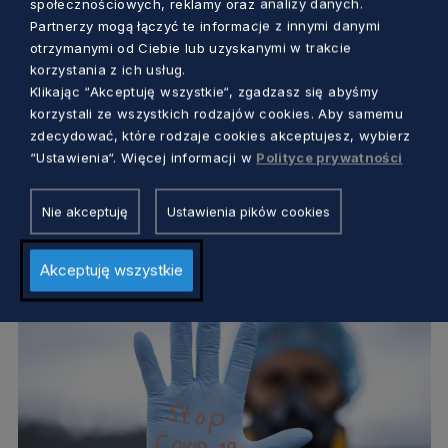
społecznościowych, reklamy oraz analizy danych.
Partnerzy mogą łączyć te informacje z innymi danymi
otrzymanymi od Ciebie lub uzyskanymi w trakcie
korzystania z ich usług.
Klikając “Akceptuję wszystkie“, zgadzasz się abyśmy
EDUKACJA
korzystali ze wszystkich rodzajów cookies. Aby samemu
zdecydować, które rodzaje cookies akceptujesz, wybierz
Ferie 2021. Jakie zasady wypoczynku
“Ustawienia“. Więcej informacji w
Polityce prywatności
obowiązują uczniów w czasie pandemii?
Nie akceptuję
Ustawienia pików cookies
Dorota Kulka
5 lat temu
Akceptuję wszystkie