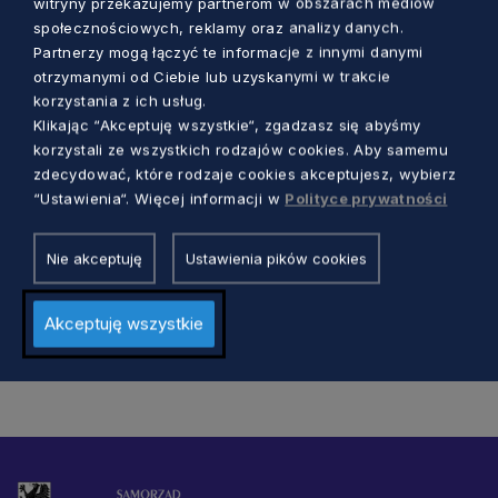
witryny przekazujemy partnerom w obszarach mediów
społecznościowych, reklamy oraz analizy danych.
Partnerzy mogą łączyć te informacje z innymi danymi
otrzymanymi od Ciebie lub uzyskanymi w trakcie
korzystania z ich usług.
Klikając “Akceptuję wszystkie“, zgadzasz się abyśmy
EDUKACJA
korzystali ze wszystkich rodzajów cookies. Aby samemu
zdecydować, które rodzaje cookies akceptujesz, wybierz
Uczeń gdyńskiej Trójki laureatem
“Ustawienia“. Więcej informacji w
Polityce prywatności
prestiżowej nagrody. Zaprojektował
nowoczesny endoskop
Nie akceptuję
Ustawienia pików cookies
5 lat temu
Akceptuję wszystkie