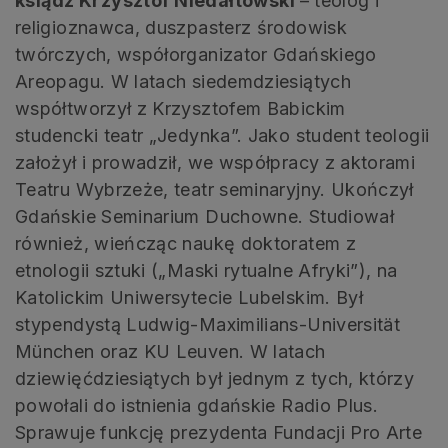
ksiądz Krzysztof Niedałtowski
– teolog i
religioznawca, duszpasterz środowisk
twórczych, współorganizator Gdańskiego
Areopagu. W latach siedemdziesiątych
współtworzył z Krzysztofem Babickim
studencki teatr „Jedynka”. Jako student teologii
założył i prowadził, we współpracy z aktorami
Teatru Wybrzeże, teatr seminaryjny. Ukończył
Gdańskie Seminarium Duchowne. Studiował
również, wieńcząc naukę doktoratem z
etnologii sztuki („Maski rytualne Afryki”), na
Katolickim Uniwersytecie Lubelskim. Był
stypendystą Ludwig-Maximilians-Universität
München oraz KU Leuven. W latach
dziewięćdziesiątych był jednym z tych, którzy
powołali do istnienia gdańskie Radio Plus.
Sprawuje funkcję prezydenta Fundacji Pro Arte