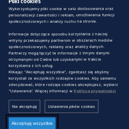
Pliki cookies
za inicjatywę Civil March For Aleppo, w którym
Wykorzystujemy pliki cookie w celu dostosowania oraz
udział wzięło 3,5 tysiąca osób z 62 krajów. Jest
personalizacji zawartości i reklam, umożliwienia funkcji
dziennikarką prasową. W ciągu ostatnich
społecznościowych i analizy ruchu na stronie.
dwunastu lat pracowała w mediach w Polsce –
Informacje dotyczące sposobu korzystania z naszej
najdłużej dla Gazety Wyborczej. Od 2000 roku
witryny przekazujemy partnerom w obszarach mediów
była związana ze Stowarzyszeniem Młodych
społecznościowych, reklamy oraz analizy danych.
Dziennikarzy Polis, a potem, przez wiele lat – na
Partnerzy mogą łączyć te informacje z innymi danymi
otrzymanymi od Ciebie lub uzyskanymi w trakcie
poziomie międzynarodowym – w organizację
korzystania z ich usług.
European Youth Press. Organizowała
Klikając “Akceptuję wszystkie“, zgadzasz się abyśmy
najróżniejsze projekty i treningi o mediach w
korzystali ze wszystkich rodzajów cookies. Aby samemu
całej Europie, prowadziła Orange Magazine,
zdecydować, które rodzaje cookies akceptujesz, wybierz
była członkiem zarządu tej 50 000-osobowej
“Ustawienia“. Więcej informacji w
Polityce prywatności
sieci.
Nie akceptuję
Ustawienia pików cookies
Khedi Alieva
– aktywistka i animatorka
społeczna, pochodzi z Czeczenii, mieszka w
Akceptuję wszystkie