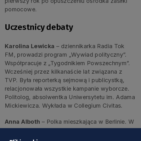
pierwszy rok po opuszczeniu ośrodka zasiłki
pomocowe.
Uczestnicy debaty
Karolina Lewicka
– dziennikarka Radia Tok
FM, prowadzi program „Wywiad polityczny”.
Współpracuje z „Tygodnikiem Powszechnym”.
Wcześniej przez kilkanaście lat związana z
TVP. Była reporterką sejmową i publicystką,
relacjonowała wszystkie kampanie wyborcze.
Politolog, absolwentka Uniwersytetu im. Adama
Mickiewicza. Wykłada w Collegium Civitas.
Anna Alboth
– Polka mieszkająca w Berlinie. W
2018 roku nominowana do Pokojowej Nagrody
Nobla (pierwsza „polska nominacja” od 11 lat!)