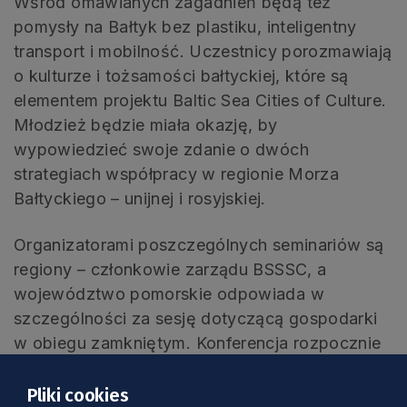
Wśród omawianych zagadnień będą też
pomysły na Bałtyk bez plastiku, inteligentny
transport i mobilność. Uczestnicy porozmawiają
o kulturze i tożsamości bałtyckiej, które są
elementem projektu Baltic Sea Cities of Culture.
Młodzież będzie miała okazję, by
wypowiedzieć swoje zdanie o dwóch
strategiach współpracy w regionie Morza
Bałtyckiego – unijnej i rosyjskiej.
Organizatorami poszczególnych seminariów są
regiony – członkowie zarządu BSSSC, a
województwo pomorskie odpowiada w
szczególności za sesję dotyczącą gospodarki
w obiegu zamkniętym. Konferencja rozpocznie
się o godz. 14.00 i potrwa cztery godziny.
Rejestracja dostępna jest
online
.
Pliki cookies