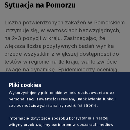
Sytuacja na Pomorzu
Liczba potwierdzonych zakażeń w Pomorskiem
utrzymuje się, w wartościach bezwzględnych,
na 2-3 pozycji w kraju. Zastrzegając, że
większa liczba pozytywnych badań wynika
przede wszystkim z większej dostępności do
testów w regionie na tle kraju, warto zwrócić
uwagę na dynamikę. Epidemiolodzy oceniają,
że wskaźnik reprodukcji wirusa w skali całego
Pliki cookies
województwa, a przede wszystkim dużych
miast, przekracza obecnie 1.
Wykorzystujemy pliki cookie w celu dostosowania oraz
personalizacji zawartości i reklam, umożliwienia funkcji
społecznościowych i analizy ruchu na stronie.
– To znaczy, że jeden chory zaraża
więcej niż jedną osobę. Na przykład
Informacje dotyczące sposobu korzystania z naszej
witryny przekazujemy partnerom w obszarach mediów
1,2 oznacza, że 10 zakażonych zakaża