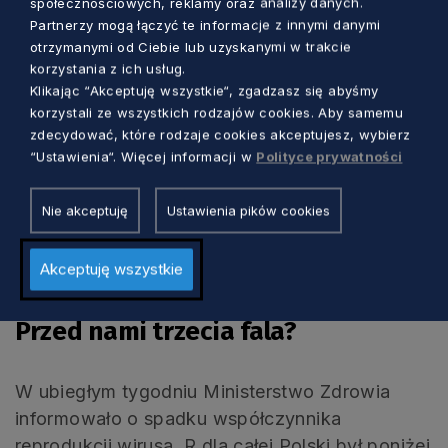
społecznościowych, reklamy oraz analizy danych.
kolejnych 12 osób. Podobnie liczba
Partnerzy mogą łączyć te informacje z innymi danymi
otrzymanymi od Ciebie lub uzyskanymi w trakcie
hospitalizowanych, po przejściowym
korzystania z ich usług.
spadku, ponownie wzrosła w
Klikając “Akceptuję wszystkie“, zgadzasz się abyśmy
poprzednich miesiącach. Obecnie
korzystali ze wszystkich rodzajów cookies. Aby samemu
zdecydować, które rodzaje cookies akceptujesz, wybierz
tylko w szpitalach podległych
“Ustawienia“. Więcej informacji w
Polityce prywatności
samorządowi województwa
pomorskiego jest leczonych ponad
Nie akceptuję
Ustawienia pików cookies
450 osób – zaznacza Tadeusz
Jędrzejczyk
Akceptuję wszystkie
Przed nami trzecia fala?
W ubiegłym tygodniu Ministerstwo Zdrowia
informowało o spadku współczynnika
reprodukcji wirusa. R dla całej Polski był poniżej