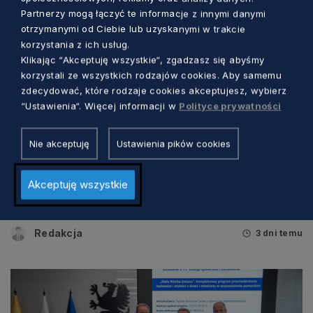
Partnerzy mogą łączyć te informacje z innymi danymi
otrzymanymi od Ciebie lub uzyskanymi w trakcie
korzystania z ich usług.
Klikając “Akceptuję wszystkie“, zgadzasz się abyśmy
korzystali ze wszystkich rodzajów cookies. Aby samemu
zdecydować, które rodzaje cookies akceptujesz, wybierz
“Ustawienia“. Więcej informacji w
Polityce prywatności
Nie akceptuję
Ustawienia pików cookies
ZDROWIE
W Słupsku jeszcze większy komfort
Akceptuję wszystkie
pacjentów kardiologicznych i
onkologicznych
Redakcja
3 dni temu