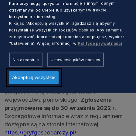
Partnerzy mogą łączyć te informacje z innymi danymi
swoim obszarze.
otrzymanymi od Ciebie lub uzyskanymi w trakcie
korzystania z ich usług.
Dodatkowo, media i instytucje patronujące
Klikając “Akceptuję wszystkie“, zgadzasz się abyśmy
korzystali ze wszystkich rodzajów cookies. Aby samemu
konkursowi wyłonią spośród uczestników
zdecydować, które rodzaje cookies akceptujesz, wybierz
laureata
Gryfa Medialnego
.
“Ustawienia“. Więcej informacji w
Polityce prywatności
Gdzie można znaleźć informacje?
Nie akceptuję
Ustawienia pików cookies
Udział w konkursie jest bezpłatny i mogą do
Akceptuję wszystkie
niego przystąpić przedsiębiorstwa, które mają
zarejestrowaną siedzibę na terenie
województwa pomorskiego.
Zgłoszenia
przyjmowane są do 30 września 2022 r.
Szczegółowe informacje wraz z regulaminem
dostępne są na stronie internetowej:
https://gryfgospodarczy.pl/