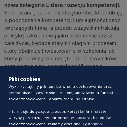
nowa kategoria Lidera rozwoju kompetencji
.
Skierowana jest do przedsiębiorstw, które dbają
o podnoszenie kompetencji i umiejętności osób
tworzących firmę, a przede wszystkim traktują
politykę szkoleniową jako uczenie się przez
całe życie, będące stałym i ciągłym procesem,
który obejmuje inwestowanie w szkolenia lub
kursy podnoszące umiejętności pracowników
oraz pozwala na ich przekwalifikowanie
zgodnie z potrzebami firmy.
Pliki cookies
Wykorzystujemy pliki cookie w celu dostosowania oraz
Tradycyjnie kapituła konkursu przyzna też
personalizacji zawartości i reklam, umożliwienia funkcji
statuetkę w kategorii
Gmina przyjazna
społecznościowych i analizy ruchu na stronie.
przedsiębiorcom
. Jest to nagroda dla
samorządów lokalnych, które konsekwentnie i
Informacje dotyczące sposobu korzystania z naszej
witryny przekazujemy partnerom w obszarach mediów
systematycznie prowadzą działania na rzecz
społecznościowych, reklamy oraz analizy danych.
rozwoju i wspierania przedsiębiorczości na