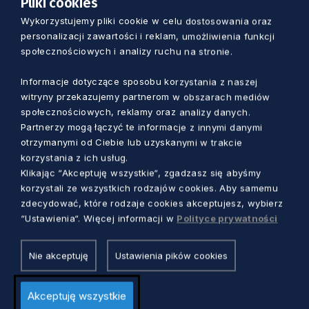
Pliki cookies
poświęcony nauczaniu o krajobrazie na
Wykorzystujemy pliki cookie w celu dostosowania oraz
różnych kierunkach studiów i w różnym ujęciu.
personalizacji zawartości i reklam, umożliwienia funkcji
W panelu otwierającym ten dzień wezmą udział
społecznościowych i analizy ruchu na stronie.
przedstawicielki reprezentujące różne dziedziny
i odpowiadające im kierunki kształcenia:
Informacje dotyczące sposobu korzystania z naszej
witryny przekazujemy partnerom w obszarach mediów
architekturę, architekturę krajobrazu, sztuki
społecznościowych, reklamy oraz analizy danych.
piękne, geografię i gospodarkę przestrzenną.
Partnerzy mogą łączyć te informacje z innymi danymi
Pozwoli to na szerokie i różnorodne ujęcie
otrzymanymi od Ciebie lub uzyskanymi w trakcie
tematyki edukacji krajobrazowej i miejsca
korzystania z ich usług.
Klikając “Akceptuję wszystkie“, zgadzasz się abyśmy
krajobrazu w edukacji zawodowej. Następnie
korzystali ze wszystkich rodzajów cookies. Aby samemu
odbędą się sesje referatowe w trzech panelach:
zdecydować, które rodzaje cookies akceptujesz, wybierz
Krajobraz w nauce, Krajobraz w praktyce i
“Ustawienia“. Więcej informacji w
Polityce prywatności
Krajobraz w edukacji.
Nie akceptuję
Ustawienia pików cookies
Do pobrania:
program konferencji
(pdf. 875
KB)
Akceptuję wszystkie