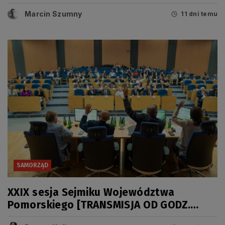
Senatu i Prezydenta RP
Marcin Szumny
11 dni temu
SAMORZĄD
XXIX sesja Sejmiku Województwa
Pomorskiego [TRANSMISJA OD GODZ.
11.00]