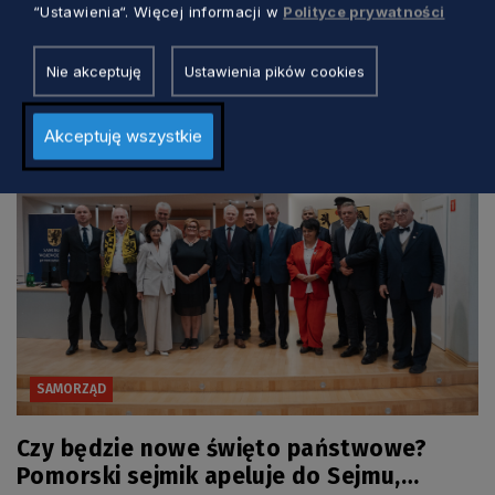
sejmiku! Zgłoście się i zmieniajcie
“Ustawienia“. Więcej informacji w
Polityce prywatności
Pomorskie
Anna Skrzynecka
3 dni temu
Nie akceptuję
Ustawienia pików cookies
Akceptuję wszystkie
SAMORZĄD
Czy będzie nowe święto państwowe?
Pomorski sejmik apeluje do Sejmu,