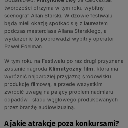
Dodatkowo,
Platynowe Lwy
za całokształt
twórczości otrzyma w tym roku wybitny
scenograf Allan Starski. Widzowie festiwalu
będą mieli okazję spotkać się z laureatem
podczas masterclass Allana Starskiego, a
wydarzenie to poprowadzi wybitny operator
Paweł Edelman.
W tym roku na Festiwalu po raz drugi przyznana
zostanie nagroda
Klimatyczny film
, która ma
wyróżnić najbardziej przyjazną środowisku
produkcję filmową, a przede wszystkim
zwrócić uwagę na palący problem nadmiaru
odpadów i śladu węglowego produkowanych
przez branżę audiowizualną.
A jakie atrakcje poza konkursami?