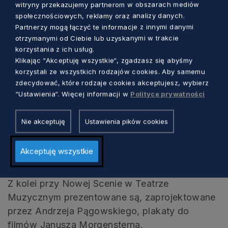
witryny przekazujemy partnerom w obszarach mediów
społecznościowych, reklamy oraz analizy danych.
W ramach 48. FPFF zaplanowano wiele imprez
Partnerzy mogą łączyć te informacje z innymi danymi
towarzyszących, jak np. Forum Stowarzyszenia
otrzymanymi od Ciebie lub uzyskanymi w trakcie
Filmowców Polskich. Po raz kolejny odbywa się
korzystania z ich usług.
też cykl spotkań branżowych Gdynia Industry,
Klikając “Akceptuję wszystkie“, zgadzasz się abyśmy
korzystali ze wszystkich rodzajów cookies. Aby samemu
przeznaczony dla twórców, producentów,
zdecydować, które rodzaje cookies akceptujesz, wybierz
profesjonalistów branży filmowej oraz
“Ustawienia“. Więcej informacji w
Polityce prywatności
studentów szkół filmowych.
Nie akceptuję
Ustawienia pików cookies
Podczas Festiwalu zobaczyć też można dwie
wystawy. W przestrzeni galerii Gdyńskiego
Akceptuję wszystkie
Centrum Filmowego dostępna jest wystawa
projektów scenograficznych Allana Starskiego.
Z kolei przy Nowej Scenie w Teatrze
Muzycznym prezentowane są, zaprojektowane
przez Andrzeja Pągowskiego, plakaty do
filmów Janusza Morgensterna.