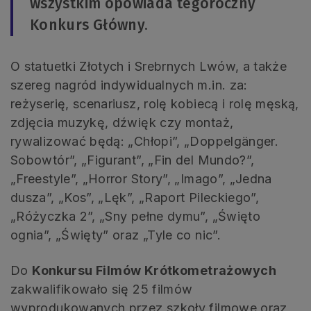
wszystkim opowiada tegoroczny
Konkurs Główny.
O statuetki Złotych i Srebrnych Lwów, a także
szereg nagród indywidualnych m.in. za:
reżyserię, scenariusz, rolę kobiecą i rolę męską,
zdjęcia muzykę, dźwięk czy montaż,
rywalizować będą: „Chłopi”, „Doppelgänger.
Sobowtór”, „Figurant”, „Fin del Mundo?”,
„Freestyle”, „Horror Story”, „Imago”, „Jedna
dusza”, „Kos”, „Lęk”, „Raport Pileckiego”,
„Różyczka 2”, „Sny pełne dymu”, „Święto
ognia”, „Święty” oraz „Tyle co nic”.
Do
Konkursu Filmów Krótkometrażowych
zakwalifikowało się 25 filmów
wyprodukowanych przez szkoły filmowe oraz