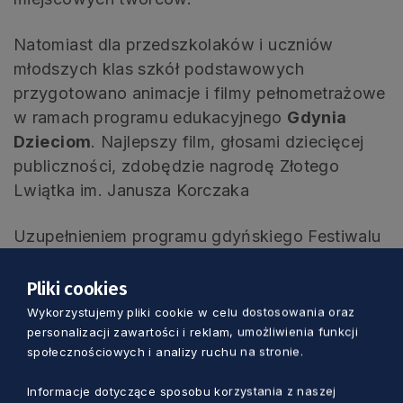
Natomiast dla przedszkolaków i uczniów
młodszych klas szkół podstawowych
przygotowano animacje i filmy pełnometrażowe
w ramach programu edukacyjnego
Gdynia
Dzieciom
. Najlepszy film, głosami dziecięcej
publiczności, zdobędzie nagrodę Złotego
Lwiątka im. Janusza Korczaka
Uzupełnieniem programu gdyńskiego Festiwalu
tradycyjnie jest filmowa sekcja
pozakonkursowa
Polonica
, czyli pokazy
Pliki cookies
zagranicznych produkcji zrealizowanych z
Wykorzystujemy pliki cookie w celu dostosowania oraz
udziałem polskich twórców.
personalizacji zawartości i reklam, umożliwienia funkcji
społecznościowych i analizy ruchu na stronie.
Festiwal to nie tylko filmy
Informacje dotyczące sposobu korzystania z naszej