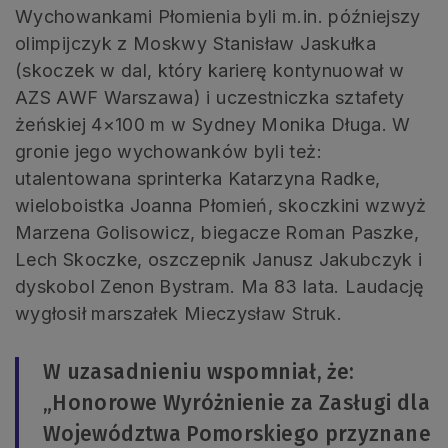
Wychowankami Płomienia byli m.in. późniejszy
olimpijczyk z Moskwy Stanisław Jaskułka
(skoczek w dal, który karierę kontynuował w
AZS AWF Warszawa) i uczestniczka sztafety
żeńskiej 4×100 m w Sydney Monika Długa. W
gronie jego wychowanków byli też:
utalentowana sprinterka Katarzyna Radke,
wieloboistka Joanna Płomień, skoczkini wzwyż
Marzena Golisowicz, biegacze Roman Paszke,
Lech Skoczke, oszczepnik Janusz Jakubczyk i
dyskobol Zenon Bystram. Ma 83 lata. Laudację
wygłosił marszałek Mieczysław Struk.
W uzasadnieniu wspomniał, że:
„Honorowe Wyróżnienie za Zasługi dla
Województwa Pomorskiego przyznane