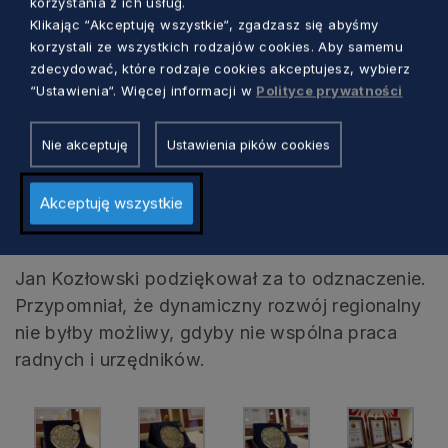
Pomorskiego Janowi Kozłowskiemu
korzystania z ich usług.
Klikając “Akceptuję wszystkie“, zgadzasz się abyśmy
jest wyrazem uznania i uhonorowania
korzystali ze wszystkich rodzajów cookies. Aby samemu
jego wybitnych zasług na rzecz
zdecydować, które rodzaje cookies akceptujesz, wybierz
rozwoju i promocji Pomorza oraz
“Ustawienia“. Więcej informacji w
Polityce prywatności
zaangażowania w budowanie
Nie akceptuję
Ustawienia pików cookies
pomorskiego samorządu, aktywizacji
społeczeństwa obywatelskiego i
Akceptuję wszystkie
popularyzacji idei samorządności”.
Jan Kozłowski podziękował za to odznaczenie.
Przypomniał, że dynamiczny rozwój regionalny
nie byłby możliwy, gdyby nie wspólna praca
radnych i urzędników.