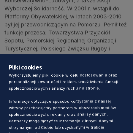
Konserwatywno-Ludowym, a także Akcji
Wyborczej Solidarność. W 2001 r. wstąpił do
Platformy Obywatelskiej, w latach 2003-2010
był jej przewodniczącym na Pomorzu. Pełnił też
funkcje prezesa: Towarzystwa Przyjaciół
Sopotu, Pomorskiej Regionalnej Organizacji
Turystycznej, Polskiego Związku Rugby i
wiceprezesa Europejskiej Federacji Rugby. W
latach 2004-2005 był prezydentem Euroregionu
Pliki cookies
Bałtyk. Ma 78 lat. Laudację odczytała
Wykorzystujemy pliki cookie w celu dostosowania oraz
wiceprzewodnicząca sejmiku Hanna Zych-
personalizacji zawartości i reklam, umożliwienia funkcji
Cisoń.
społecznościowych i analizy ruchu na stronie.
Informacje dotyczące sposobu korzystania z naszej
W uzasadnieniu wskazała, że:
witryny przekazujemy partnerom w obszarach mediów
„Nadanie Honorowego Wyróżnienia za
społecznościowych, reklamy oraz analizy danych.
Partnerzy mogą łączyć te informacje z innymi danymi
Zasługi dla Województwa
otrzymanymi od Ciebie lub uzyskanymi w trakcie