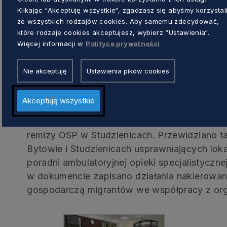
roku. Wystarczy tylko złożenie wniosku o do
Klikając “Akceptuję wszystkie“, zgadzasz się abyśmy korzystal
ze wszystkich rodzajów cookies. Aby samemu zdecydować,
Planowane przedsięwzięcia obejmować będą
które rodzaje cookies akceptujesz, wybierz “Ustawienia“.
Borzytuchom i Studzienice.
Więcej informacji w
Polityce prywatności
Inwestycje wynikające z porozumienia związ
Nie akceptuję
Ustawienia pików cookies
poprawą efektywności energetycznej pięciu
publicznej. Przeprowadzona bowiem zostani
Akceptuję wszystkie
wsparcia usług społecznych oraz szpitala w B
Gminnego Ośrodka Pomocy Społecznej w Bor
remizy OSP w Studzienicach. Przewidziano
Bytowie i Studzienicach usprawniających lok
poradni ambulatoryjnej opieki specjalistyczn
w dokumencie zapisano działania nakierowane
gospodarczą migrantów we współpracy z or