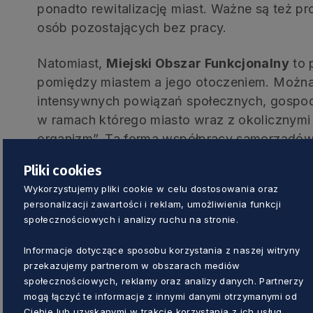
ponadto rewitalizację miast. Ważne są też pr
osób pozostających bez pracy.
Natomiast,
Miejski Obszar Funkcjonalny
to 
pomiędzy miastem a jego otoczeniem. Można t
intensywnych powiązań społecznych, gospoda
w ramach którego miasto wraz z okolicznymi 
organizm”. Ta forma współpracy samorządów
funduszy europejskich.
Pliki cookies
Wykorzystujemy pliki cookie w celu dostosowania oraz
Co zyska MOF Bytowa?
personalizacji zawartości i reklam, umożliwienia funkcji
społecznościowych i analizy ruchu na stronie.
W podpisanym porozumieniu znalazło się osie
Informacje dotyczące sposobu korzystania z naszej witryny
realizację instrumentu ZIT. Mają one najwyż
przekazujemy partnerom w obszarach mediów
tzn. ich realizacja może się rozpocząć nawet 
społecznościowych, reklamy oraz analizy danych. Partnerzy
praktycznie gotowe do realizacji, a może si
mogą łączyć te informacje z innymi danymi otrzymanymi od
Ciebie lub uzyskanymi w trakcie korzystania z ich usług.