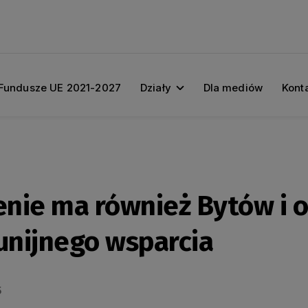
Fundusze UE 2021-2027
Działy
Dla mediów
Kont
ie ma również Bytów i ok
unijnego wsparcia
5