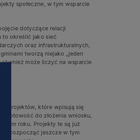
ojekty społeczne, w tym wsparcie
pojęcie dotyczące relacji
o określić jako sieć
rczych oraz infrastrukturalnych,
gminami tworzą niejako „jeden
 również może liczyć na wsparcie
m projektów, które wpisują się
szą gotowość do złożenia wniosku,
w tym roku. Projekty te są już
ę ona rozpocząć jeszcze w tym