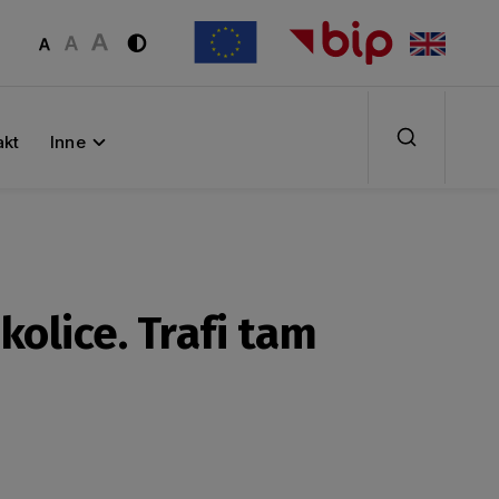
akt
Inne
olice. Trafi tam