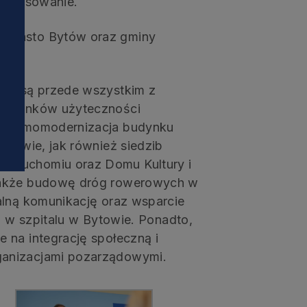
finansowanie.
i
 miasto Bytów oraz gminy
ane są przede wszystkim z
 budynków użyteczności
e termomodernizacja budynku
ytowie, jak również siedzib
zytuchomiu oraz Domu Kultury i
 także budowę dróg rowerowych w
alną komunikację oraz wsparcie
ej w szpitalu w Bytowie. Ponadto,
 na integrację społeczną i
ganizacjami pozarządowymi.