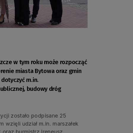
eszcze w tym roku może rozpocząć
terenie miasta Bytowa oraz gmin
 dotyczyć m.in.
ublicznej, budowy dróg
tycji zostało podpisane 25
 wzięli udział m.in. marszałek
oraz burmistrz Ireneusz