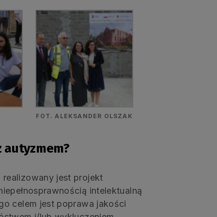
FOT. ALEKSANDER OLSZAK
 z autyzmem?
ealizowany jest projekt
iepełnosprawnością intelektualną
go celem jest poprawa jakości
óstwem i/lub wykluczeniem,