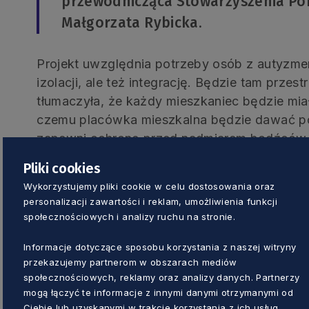
przewodnicząca Stowarzyszenia P
Małgorzata Rybicka.
Projekt uwzględnia potrzeby osób z autyzme
izolacji, ale też integrację. Będzie tam prze
tłumaczyła, że każdy mieszkaniec będzie miał
czemu placówka mieszkalna będzie dawać p
zapewni ochronę przed nadmiarem bodźców.
dziennego ma rozwijać samodzielność. Będą w n
Pliki cookies
indywidualnej i grupowej, sala gimnastyczna o
Wykorzystujemy pliki cookie w celu dostosowania oraz
personalizacji zawartości i reklam, umożliwienia funkcji
– Cieszę się, że dzięki udzielonemu
społecznościowych i analizy ruchu na stronie.
wsparciu finansowemu powstaje kol
Informacje dotyczące sposobu korzystania z naszej witryny
osoby z autyzmem będą miały zap
przekazujemy partnerom w obszarach mediów
oraz wsparcie w ciągu dnia. Dzięki
społecznościowych, reklamy oraz analizy danych. Partnerzy
mogą łączyć te informacje z innymi danymi otrzymanymi od
umiejętności i większą samodzieln
Ciebie lub uzyskanymi w trakcie korzystania z ich usług.