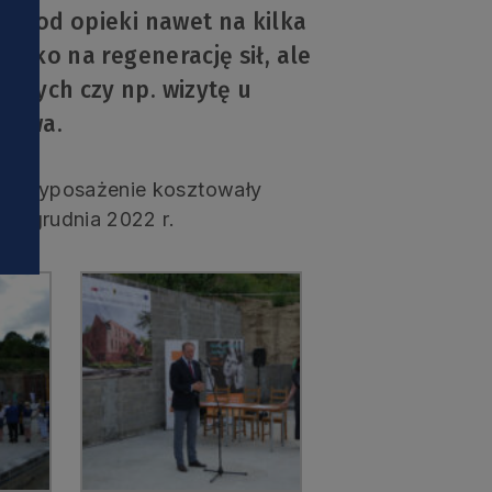
iny od opieki nawet na kilka
i
tylko na regenerację sił, ale
owych czy np. wizytę u
dztwa.
a i wyposażenie kosztowały
 do grudnia 2022 r.