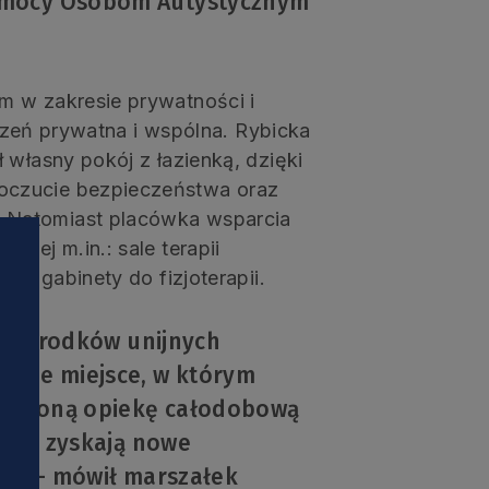
omocy Osobom Autystycznym
m w zakresie prywatności i
strzeń prywatna i wspólna. Rybicka
 własny pokój z łazienką, dzięki
oczucie bezpieczeństwa oraz
 Natomiast placówka wsparcia
iej m.in.: sale terapii
raz gabinety do fizjoterapii.
 ze środków unijnych
ejne miejsce, w którym
ewnioną opiekę całodobową
 temu zyskają nowe
ość – mówił marszałek