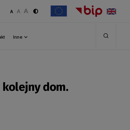
akt
Inne
 kolejny dom.