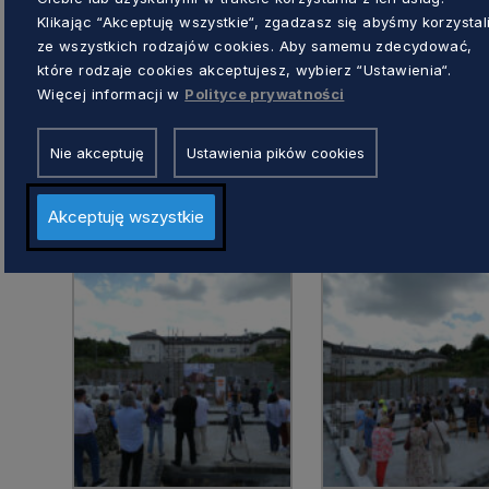
Mieczysław Struk – Odciążenie rodz
Klikając “Akceptuję wszystkie“, zgadzasz się abyśmy korzystal
ze wszystkich rodzajów cookies. Aby samemu zdecydować,
godzin w ciągu dnia daje szansę nie 
które rodzaje cookies akceptujesz, wybierz “Ustawienia“.
też załatwienie ważnych spaw urzęd
Więcej informacji w
Polityce prywatności
lekarza – dodał marszałek wojewó
Nie akceptuję
Ustawienia pików cookies
Obiekt zostanie w pełni wyposażony. Budow
Akceptuję wszystkie
ponad 5,7 mln zł. Projekt będzie realizowany