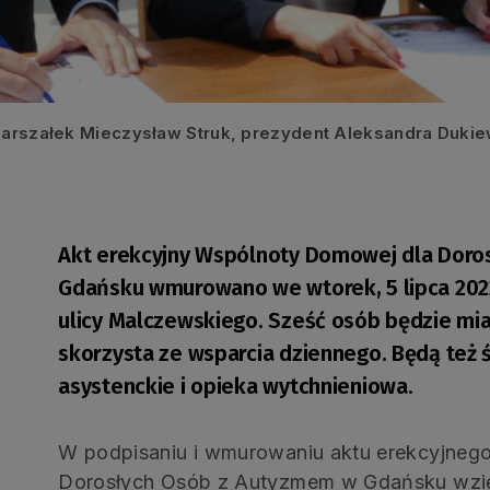
 marszałek Mieczysław Struk, prezydent Aleksandra Duki
Akt erekcyjny Wspólnoty Domowej dla Doro
Gdańsku wmurowano we wtorek, 5 lipca 2022
ulicy Malczewskiego. Sześć osób będzie mi
skorzysta ze wsparcia dziennego. Będą też 
asystenckie i opieka wytchnieniowa.
W podpisaniu i wmurowaniu aktu erekcyjneg
Dorosłych Osób z Autyzmem w Gdańsku wzięli