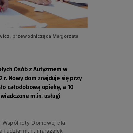
ewicz, przewodnicząca Małgorzata
słych Osób z Autyzmem w
 r. Nowy dom znajduje się przy
ało całodobową opiekę, a 10
świadczone m.in. usługi
o Wspólnoty Domowej dla
 udział m.in. marszałek