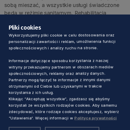
sobą mieszać, a wszystkie usługi świadczone
będą w reżimie sanitarnym. Rehabilitacja
stacjonarna przy ul. 23 Marca działać będzie
Pliki cookies
normalnie. W normalnym trybie będzie także
Wykorzystujemy pliki cookie w celu dostosowania oraz
funkcjonować szpital reumatologiczny przy ul.
personalizacji zawartości i reklam, umożliwienia funkcji
Grunwaldzkiej (budynki przy molo).
społecznościowych i analizy ruchu na stronie.
Informacje dotyczące sposobu korzystania z naszej
ZOBACZ TAKŻE
witryny przekazujemy partnerom w obszarach mediów
społecznościowych, reklamy oraz analizy danych.
Dodatkowe łóżka w szpitalach. Zarząd
Województwa wspiera walkę z epidemią
Partnerzy mogą łączyć te informacje z innymi danymi
otrzymanymi od Ciebie lub uzyskanymi w trakcie
korzystania z ich usług.
Klikając “Akceptuję wszystkie“, zgadzasz się abyśmy
korzystali ze wszystkich rodzajów cookies. Aby samemu
zdecydować, które rodzaje cookies akceptujesz, wybierz
Zobacz również
“Ustawienia“. Więcej informacji w
Polityce prywatności