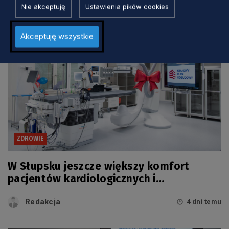
Nie akceptuję
Ustawienia pików cookies
Akceptuję wszystkie
ZDROWIE
W Słupsku jeszcze większy komfort
pacjentów kardiologicznych i
onkologicznych
Redakcja
4 dni temu