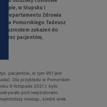
omorzu oddziały covidowe
i
Zaspie, w Słupsku i
ktor Departamentu Zdrowia
ztwa Pomorskiego Tadeusz
z ze wzrostem zakażeń do
e przez pacjentów,
ys. pacjentów, w tym 951 jest
opada). Dla przykładu w Pomorskim
ku 9 listopada 2021 r. było
zebywało pod respiratorami.
najmłodszy miesiąc, średni wiek