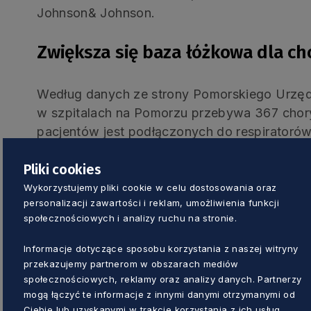
Johnson& Johnson.
Zwiększa się baza łóżkowa dla ch
Według danych ze strony Pomorskiego Urzęd
w szpitalach na Pomorzu przebywa 367 chor
pacjentów jest podłączonych do respiratorów
przygotowano 545 miejsc, w tym 47 respirat
Pliki cookies
na początku czwartej fali, która rozpoczęła si
zakaźny w Gdańsku przyjmował pacjentów c
Wykorzystujemy pliki cookie w celu dostosowania oraz
personalizacji zawartości i reklam, umożliwienia funkcji
kilkanaście osób, a jedna była podłączona do 
społecznościowych i analizy ruchu na stronie.
– Już dwa miesiące temu mówiłem, ż
Informacje dotyczące sposobu korzystania z naszej witryny
przekazujemy partnerom w obszarach mediów
liczbą zaszczepionych osób konie
społecznościowych, reklamy oraz analizy danych. Partnerzy
uruchamianie kolejnych oddziałów s
mogą łączyć te informacje z innymi danymi otrzymanymi od
Ciebie lub uzyskanymi w trakcie korzystania z ich usług.