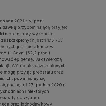
opada 2021 r. w pełni
a dawkę przypominającą przyjęło
skim do tej pory wykonano
 zaszczepionych jest 1 175 787
epionych jest mieszkańców
oc.) i Gdyni (62,2 proc.).
amować epidemię. Jak twierdzą
ulacji. Wśród niezaszczepionych
e mogą przyjąć preparatu oraz
onić ich, powinniśmy się
stępne są od 27 grudnia 2020 r.
zychodniach i niektórych
reparaty do wyboru:
eneca oraz jednodawkowy