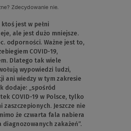
zne? Zdecydowanie nie.
 ktoś jest w pełni
eje, ale jest dużo mniejsze.
c. odporności. Ważne jest to,
rzebiegiem COVID-19,
em. Dlatego tak wiele
wołują wypowiedzi ludzi,
i ani wiedzy w tym zakresie
ak dodaje: „spośród
tek COVID-19 w Polsce, tylko
i zaszczepionych. Jeszcze nie
 mimo że czwarta fala nabiera
zba diagnozowanych zakażeń”.