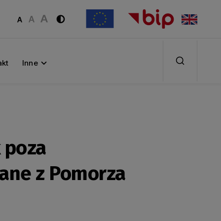
akt
Inne
k poza
dane z Pomorza