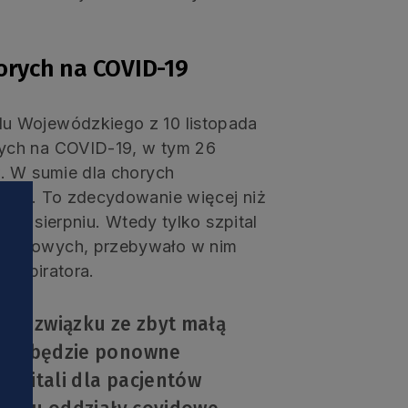
orych na COVID-19
u Wojewódzkiego z 10 listopada
ych na COVID-19, w tym 26
. W sumie dla chorych
orów. To zdecydowanie więcej niż
ę w sierpniu. Wtedy tylko szpital
ovidowych, przebywało w nim
respiratora.
e w związku ze zbyt małą
czne będzie ponowne
zpitali dla pacjentów