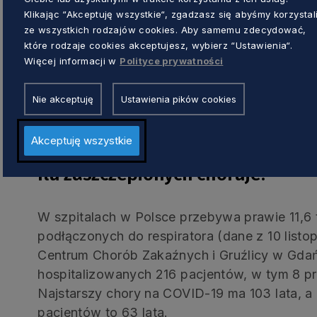
covidowych. I tak się dzieje. Na P
Klikając “Akceptuję wszystkie“, zgadzasz się abyśmy korzystal
poza szpitalem zakaźnym są np. na 
ze wszystkich rodzajów cookies. Aby samemu zdecydować,
Kościerzynie – mówi lekarz i dyre
które rodzaje cookies akceptujesz, wybierz “Ustawienia“.
Więcej informacji w
Polityce prywatności
Urzędu Marszałkowskiego Wojewód
Jędrzejczyk. – Obawiam się, że wra
Nie akceptuję
Ustawienia pików cookies
przychodni powrócą, tak nielubian
teleporady – dodaje lekarz.
Akceptuję wszystkie
Ilu zaszczepionych choruje?
W szpitalach w Polsce przebywa prawie 11,6 t
podłączonych do respiratora (dane z 10 list
Centrum Chorób Zakaźnych i Gruźlicy w Gdańs
hospitalizowanych 216 pacjentów, w tym 8 pr
Najstarszy chory na COVID-19 ma 103 lata, a 
pacjentów to 63 lata.