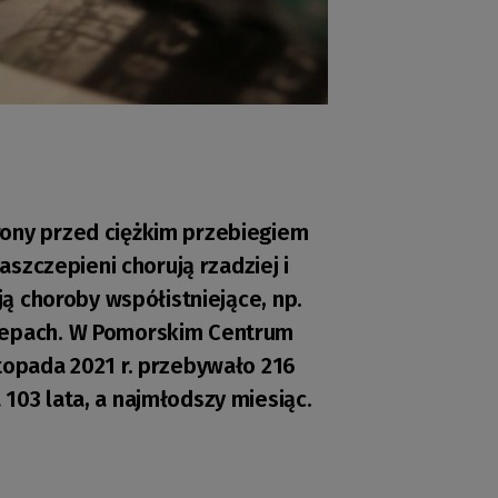
rony przed ciężkim przebiegiem
zaszczepieni chorują rzadziej i
ają choroby współistniejące, np.
czepach. W Pomorskim Centrum
topada 2021 r. przebywało 216
103 lata, a najmłodszy miesiąc.