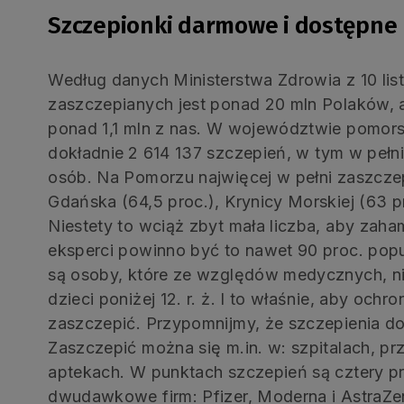
Szczepionki darmowe i dostępne
Według danych Ministerstwa Zdrowia z 10 list
zaszczepianych jest ponad 20 mln Polaków, 
ponad 1,1 mln z nas. W województwie pomor
dokładnie
2 614 137 szczepień, w tym w pełni
osób. Na Pomorzu najwięcej w pełni zaszcz
Gdańska (64,5 proc.), Krynicy Morskiej (63 pr
Niestety to wciąż zbyt mała liczba, aby zah
eksperci powinno być to nawet 90 proc. pop
są osoby, które ze względów medycznych, ni
dzieci poniżej 12. r. ż. I to właśnie, aby ochr
zaszczepić. Przypomnijmy, że szczepienia do
Zaszczepić można się m.in. w: szpitalach, pr
aptekach. W punktach szczepień są cztery p
dwudawkowe firm: Pfizer, Moderna i AstraZ