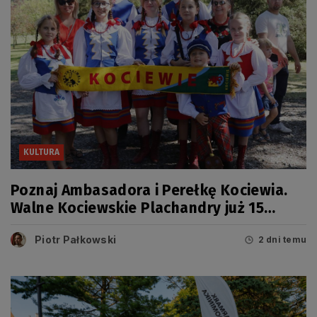
KULTURA
Poznaj Ambasadora i Perełkę Kociewia.
Walne Kociewskie Plachandry już 15
sierpnia
Piotr Pałkowski
2 dni temu