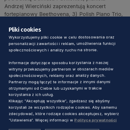
Andrzej Wierciński zaprezentują koncert
fortepianowy Beethovena, 3) Polish Piano Trio,
4) bułgarski duet fortepianowy Genova &
Pliki cookies
Dimitrov, 5) trio: Wojciechowski-Pachowicz-
Paszkiewicz, 6) zespół NeoQuartet, 7) recital
Wykorzystujemy pliki cookie w celu dostosowania oraz
personalizacji zawartości i reklam, umożliwienia funkcji
brytyjskiego pianisty Davida Greilsammera, 8)
społecznościowych i analizy ruchu na stronie.
Orkiestra Symfoniczna PFB pod batutą Łukasza
Borowicza, a przy fortepianie Jonathan
Informacje dotyczące sposobu korzystania z naszej
Plowright i 9) Orkiestra Symfoniczna PFB pod
witryny przekazujemy partnerom w obszarach mediów
społecznościowych, reklamy oraz analizy danych.
batutą Szymona Morusa z udziałem pianisty
Partnerzy mogą łączyć te informacje z innymi danymi
Piotra Pawlaka.
otrzymanymi od Ciebie lub uzyskanymi w trakcie
korzystania z ich usług.
Klikając “Akceptuję wszystkie“, zgadzasz się abyśmy
korzystali ze wszystkich rodzajów cookies. Aby samemu
zdecydować, które rodzaje cookies akceptujesz, wybierz
“Ustawienia“. Więcej informacji w
Polityce prywatności
Zobacz również