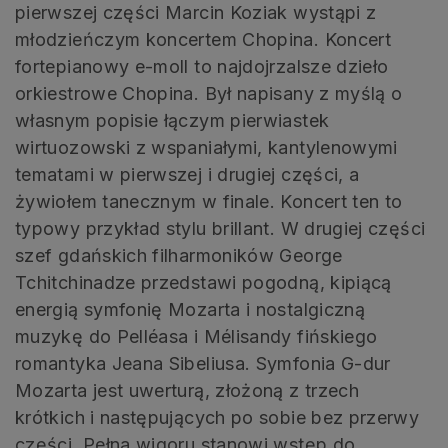
pierwszej części Marcin Koziak wystąpi z
młodzieńczym koncertem Chopina. Koncert
fortepianowy e-moll to najdojrzalsze dzieło
orkiestrowe Chopina. Był napisany z myślą o
własnym popisie łączym pierwiastek
wirtuozowski z wspaniałymi, kantylenowymi
tematami w pierwszej i drugiej części, a
żywiołem tanecznym w finale. Koncert ten to
typowy przykład stylu brillant. W drugiej części
szef gdańskich filharmoników George
Tchitchinadze przedstawi pogodną, kipiącą
energią symfonię Mozarta i nostalgiczną
muzykę do Pelléasa i Mélisandy fińskiego
romantyka Jeana Sibeliusa. Symfonia G-dur
Mozarta jest uwerturą, złożoną z trzech
krótkich i następujących po sobie bez przerwy
części. Pełna wigoru stanowi wstęp do