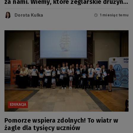
za nami. Wiemy, które żeglarskie drużyny
zwyciężyły
Dorota Kulka
1 miesiąc temu
EDUKACJA
Pomorze wspiera zdolnych! To wiatr w
żagle dla tysięcy uczniów