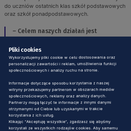
do uczniów ostatnich klas szkół podstawowych
oraz szkół ponadpodstawowych.
– Celem naszych działań jest
zapewnienie szczególnie uzdolnionym
uczniom pomorskich szkół
Pliki cookies
kompleksowego wsparcia w
Wykorzystujemy pliki cookie w celu dostosowania oraz
personalizacji zawartości i reklam, umożliwienia funkcji
odkrywaniu i rozwoju ich potencjału –
społecznościowych i analizy ruchu na stronie.
wyjaśnia Józef Sarnowski.
Informacje dotyczące sposobu korzystania z naszej
witryny przekazujemy partnerom w obszarach mediów
Program jest współfinansowany ze środków
społecznościowych, reklamy oraz analizy danych.
unijnych. Zdolni z Pomorza to 26 projektów
Partnerzy mogą łączyć te informacje z innymi danymi
otrzymanymi od Ciebie lub uzyskanymi w trakcie
realizowanych w partnerstwie z 19 powiatami i 7
korzystania z ich usług.
uczelniami. Łączna wartość wszystkich
Klikając “Akceptuję wszystkie“, zgadzasz się abyśmy
projektów to prawie 36 mln zł.
korzystali ze wszystkich rodzajów cookies. Aby samemu