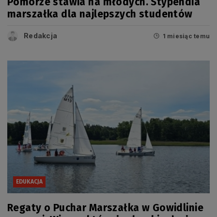
Pomorze stawia na młodych. Stypendia
marszałka dla najlepszych studentów
Redakcja
1 miesiąc temu
EDUKACJA
Regaty o Puchar Marszałka w Gowidlinie