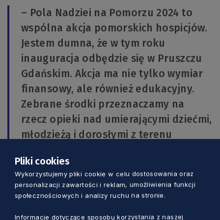
– Pola Nadziei na Pomorzu 2024 to
wspólna akcja pomorskich hospicjów.
Jestem dumna, że w tym roku
inauguracja odbędzie się w Pruszczu
Gdańskim. Akcja ma nie tylko wymiar
finansowy, ale również edukacyjny.
Zebrane środki przeznaczamy na
rzecz opieki nad umierającymi dziećmi,
młodzieżą i dorosłymi z terenu
naszego województwa. Zapraszam
Pliki cookies
serdecznie wszystkich do udziału w
Wykorzystujemy pliki cookie w celu dostosowania oraz
wydarzeniu, oprócz żonkili, które
personalizacji zawartości i reklam, umożliwienia funkcji
zasadzimy na miejskich rabatach,
społecznościowych i analizy ruchu na stronie.
będziemy mieli także sporo żonkili do
Informacje dotyczące sposobu korzystania z naszej