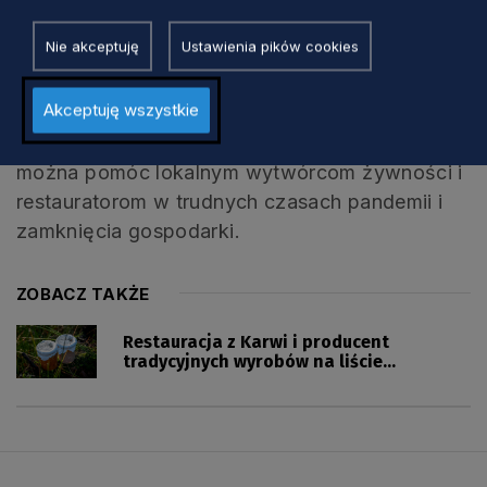
Producenci żywności, restauratorzy i
Nie akceptuję
Ustawienia pików cookies
browarnicy dostosowali swoją działalność do
dynamicznie zmieniającej się rzeczywistości w
Akceptuję wszystkie
czasie pandemii. Dzięki temu ich oferta jest
dostępna na wynos i z dowozem. Przy okazji
można pomóc lokalnym wytwórcom żywności i
restauratorom w trudnych czasach pandemii i
zamknięcia gospodarki.
ZOBACZ TAKŻE
Restauracja z Karwi i producent
tradycyjnych wyrobów na liście
Dziedzictwa Kulinarnego [WIDEO]