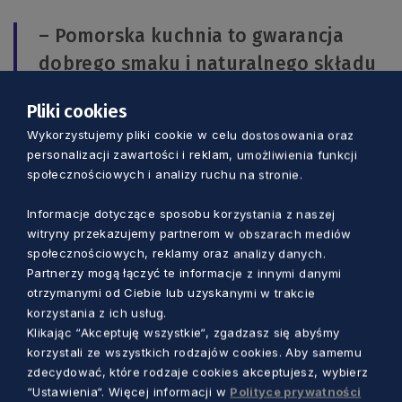
– Pomorska kuchnia to gwarancja
dobrego smaku i naturalnego składu
żywności. Konsumenci są coraz
Pliki cookies
bardziej świadomi tego co kupują,
Wykorzystujemy pliki cookie w celu dostosowania oraz
uważnie czytają skład produktów,
personalizacji zawartości i reklam, umożliwienia funkcji
które znajdują się w ich koszyku.
społecznościowych i analizy ruchu na stronie.
Planują posiłki i częściej gotują w
Informacje dotyczące sposobu korzystania z naszej
domu. Nie zadowolą się już
witryny przekazujemy partnerom w obszarach mediów
społecznościowych, reklamy oraz analizy danych.
przeciętnym produktem, a szukają
Partnerzy mogą łączyć te informacje z innymi danymi
wysokiej jakości żywności. W końcu nie
otrzymanymi od Ciebie lub uzyskanymi w trakcie
każdy chleb zasługuje na miano
korzystania z ich usług.
Klikając “Akceptuję wszystkie“, zgadzasz się abyśmy
chleba – podkreśla Krzysztof
korzystali ze wszystkich rodzajów cookies. Aby samemu
Pałkowski.
zdecydować, które rodzaje cookies akceptujesz, wybierz
“Ustawienia“. Więcej informacji w
Polityce prywatności