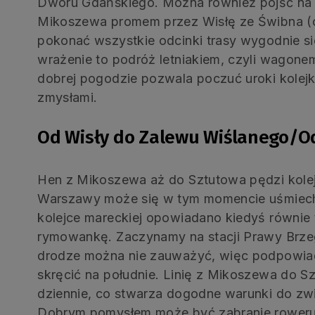
Dworu Gdańskiego. Można również pójść na c
Mikoszewa promem przez Wisłę ze Świbna (op
pokonać wszystkie odcinki trasy wygodnie s
wrażenie to podróż letniakiem, czyli wagone
dobrej pogodzie pozwala poczuć uroki kolej
zmysłami.
Od Wisły do Zalewu Wiślanego/O
Hen z Mikoszewa aż do Sztutowa pędzi kole
Warszawy może się w tym momencie uśmiechn
kolejce mareckiej opowiadano kiedyś równie 
rymowankę. Zaczynamy na stacji Prawy Brzeg
drodze można nie zauważyć, więc podpowiad
skręcić na południe. Linię z Mikoszewa do S
dziennie, co stwarza dogodne warunki do zwi
Dobrym pomysłem może być zabranie roweru (d