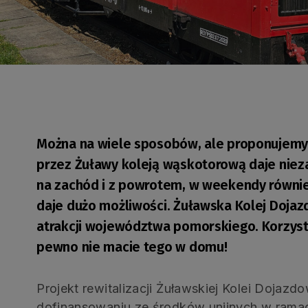
Można na wiele sposobów, ale proponujemy
przez Żuławy koleją wąskotorową daje nie
na zachód i z powrotem, w weekendy również
daje dużo możliwości. Żuławska Kolej Dojaz
atrakcji województwa pomorskiego. Korzysta
pewno nie macie tego w domu!
Projekt rewitalizacji Żuławskiej Kolei Dojazdo
dofinansowaniu ze środków unijnych w rama