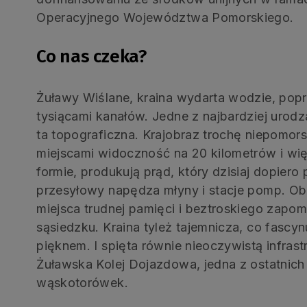
Operacyjnego Województwa Pomorskiego.
Co nas czeka?
Żuławy Wiślane, kraina wydarta wodzie, poprz
tysiącami kanałów. Jedne z najbardziej urodz
ta topograficzna. Krajobraz trochę niepomors
miejscami widoczność na 20 kilometrów i wi
formie, produkują prąd, który dzisiaj dopiero
przesyłowy napędza młyny i stacje pomp. Obó
miejsca trudnej pamięci i beztroskiego zapo
sąsiedzku. Kraina tyleż tajemnicza, co fasc
pięknem. I spięta równie nieoczywistą infrast
Żuławska Kolej Dojazdowa, jedna z ostatnic
wąskotorówek.