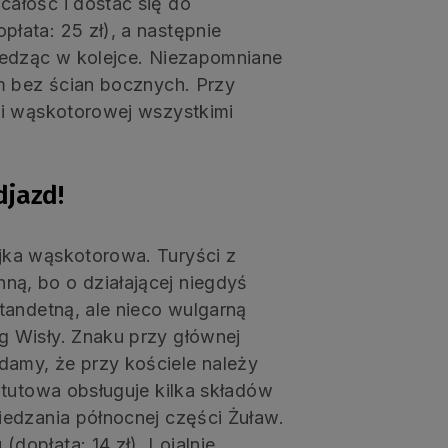
ałość i dostać się do
łata: 25 zł), a następnie
iedząc w kolejce. Niezapomniane
m bez ścian bocznych. Przy
ki wąskotorowej wszystkimi
djazd!
jka wąskotorowa. Turyści z
ą, bo o działającej niegdyś
tandetną, ale nieco wulgarną
 Wisły. Znaku przy głównej
amy, że przy kościele należy
ztutowa obsługuje kilka składów
edzania północnej części Żuław.
opłata: 14 zł). Lojalnie