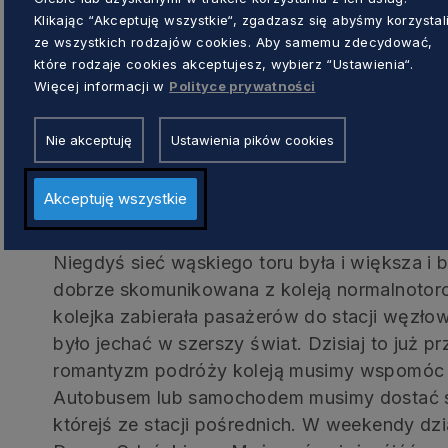
Klikając “Akceptuję wszystkie“, zgadzasz się abyśmy korzystal
ze wszystkich rodzajów cookies. Aby samemu zdecydować,
które rodzaje cookies akceptujesz, wybierz “Ustawienia“.
Więcej informacji w
Polityce prywatności
Nie akceptuję
Ustawienia pików cookies
FOT. PIOTR WIDŁASZEWSKI
Jak zacząć?
Akceptuję wszystkie
Niegdyś sieć wąskiego toru była i większa i 
dobrze skomunikowana z koleją normalnotor
kolejka zabierała pasażerów do stacji węzł
było jechać w szerszy świat. Dzisiaj to już p
romantyzm podróży koleją musimy wspomóc 
Autobusem lub samochodem musimy dostać s
którejś ze stacji pośrednich. W weekendy dz