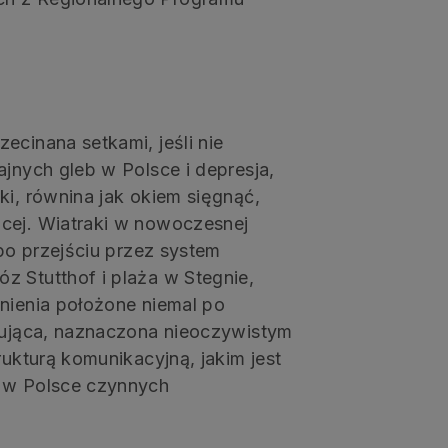
ecinana setkami, jeśli nie
ajnych gleb w Polsce i depresja,
ki, równina jak okiem sięgnąć,
ęcej. Wiatraki w nowoczesnej
 po przejściu przez system
z Stutthof i plaża w Stegnie,
mnienia położone niemal po
ynująca, naznaczona nieoczywistym
rukturą komunikacyjną, jakim jest
h w Polsce czynnych