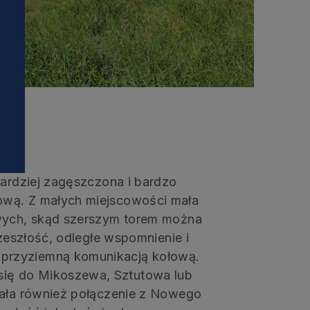
i
bardziej zagęszczona i bardzo
ową. Z małych miejscowości mała
owych, skąd szerszym torem można
rzeszłość, odległe wspomnienie i
przyziemną komunikacją kołową.
ię do Mikoszewa, Sztutowa lub
iała również połączenie z Nowego