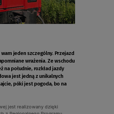
 wam jeden szczególny. Przejazd
zapomniane wrażenia. Ze wschodu
 na południe, rozkład jazdy
dowa jest jedną z unikalnych
jcie, póki jest pogoda, bo na
wej jest realizowany dzięki
ch z Regionalnego Programu