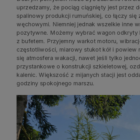
uprzedzamy, że pociąg ciągnięty jest prze
spalinowy produkcji rumuńskiej, co łączy się
węchowymi. Niemniej jednak wszelkie inne w
pozytywne. Możemy wybrać wagon odkryty l
z bufetem. Przyjemny warkot motoru, wibracj
częstotliwości, miarowy stukot kół i powiew
się atmosfera wakacji, nawet jeśli tylko jedn
przystankowe o konstrukcji szkieletowej, o
kalenic. Większość z mijanych stacji jest odd
godziny spokojnego marszu.