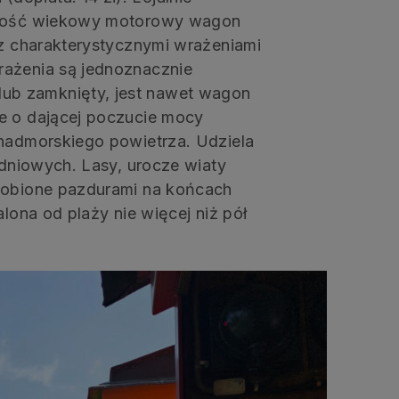
z dość wiekowy motorowy wagon
 z charakterystycznymi wrażeniami
rażenia są jednoznacznie
ub zamknięty, jest nawet wagon
e o dającej poczucie mocy
 nadmorskiego powietrza. Udziela
odniowych. Lasy, urocze wiaty
zdobione pazdurami na końcach
alona od plaży nie więcej niż pół