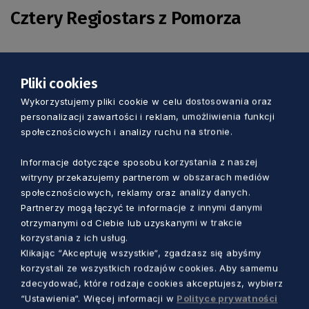
Cztery Regiostars z Pomorza
Otrzymane w 2025 r. przez Wasat wyróżnienie
to już czwarta nagroda Regiostars, jakie
Pliki cookies
otrzymuje Pomorze. W 2014 r. jako przykład
Wykorzystujemy pliki cookie w celu dostosowania oraz
ekologicznego transportu wyróżnione zostały
personalizacji zawartości i reklam, umożliwienia funkcji
społecznościowych i analizy ruchu na stronie.
gdyńskie trolejbusy, a w 2018 r. rewitalizacja
Dolnego Miasta w Gdańsku. W 2024 r. nagrodę
Informacje dotyczące sposobu korzystania z naszej
otrzymała Gdynia za projekt rewitalizacyjny. Co
witryny przekazujemy partnerom w obszarach mediów
warto dodać, wszystkie projekty był
społecznościowych, reklamy oraz analizy danych.
Partnerzy mogą łączyć te informacje z innymi danymi
realizowane przy wsparciu programów
otrzymanymi od Ciebie lub uzyskanymi w trakcie
samorządu województwa pomorskiego.
korzystania z ich usług.
Klikając “Akceptuję wszystkie“, zgadzasz się abyśmy
korzystali ze wszystkich rodzajów cookies. Aby samemu
zdecydować, które rodzaje cookies akceptujesz, wybierz
“Ustawienia“. Więcej informacji w
Polityce prywatności