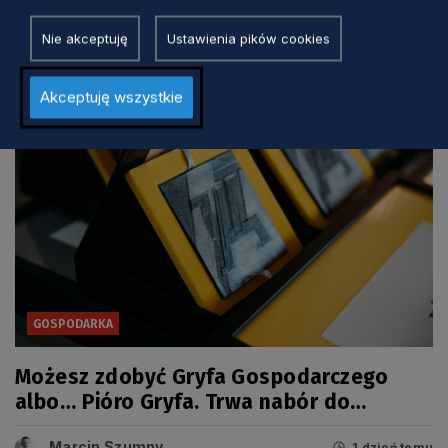
Zobacz również
Nie akceptuję
Ustawienia pików cookies
Akceptuję wszystkie
GOSPODARKA
Możesz zdobyć Gryfa Gospodarczego
albo… Pióro Gryfa. Trwa nabór do
kolejnej edycji konkursu
Marcin Szumny
1 dzień temu