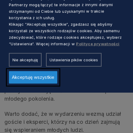
organizowane są panele dyskusyjne oraz
Partnerzy mogą łączyć te informacje z innymi danymi
warsztaty. Podczas nich można nauczyć się
otrzymanymi od Ciebie lub uzyskanymi w trakcie
korzystania z ich usług.
skutecznych sposobów radzenia sobie z
Klikając “Akceptuję wszystkie“, zgadzasz się abyśmy
trudnościami, co może okazać się nieocenione
korzystali ze wszystkich rodzajów cookies. Aby samemu
w codziennym życiu.
zdecydować, które rodzaje cookies akceptujesz, wybierz
“Ustawienia“. Więcej informacji w
Polityce prywatności
Będzie też możliwość spotkania z ekspertami
oraz osobami, które na co dzień wspierają
Nie akceptuję
Ustawienia pików cookies
młodych w trudnych momentach. To okazja do
wymiany doświadczeń i uzyskania cennych
Akceptuję wszystkie
wskazówek od tych, którzy mają wiedzę i
praktyczne umiejętności w zakresie wsparcia
młodego pokolenia.
Warto dodać, że w wydarzeniu wezmą udział
goście i eksperci, którzy na co dzień zajmują
się wspieraniem młodych ludzi.