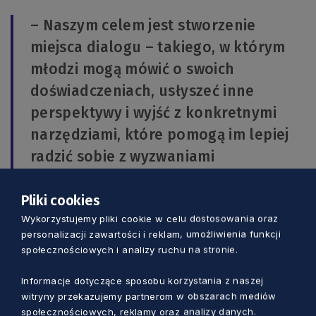
– Naszym celem jest stworzenie
miejsca dialogu – takiego, w którym
młodzi mogą mówić o swoich
doświadczeniach, usłyszeć inne
perspektywy i wyjść z konkretnymi
narzędziami, które pomogą im lepiej
radzić sobie z wyzwaniami
współczesności – zachęca do udziału
Oskar Stabno, przewodniczący Komisji
Pliki cookies
Wykorzystujemy pliki cookie w celu dostosowania oraz
ds. Zdrowia i Sportu Młodzieżowego
personalizacji zawartości i reklam, umożliwienia funkcji
Sejmiku Województwa Pomorskiego
społecznościowych i analizy ruchu na stronie.
Informacje dotyczące sposobu korzystania z naszej
Dla tych, którzy chcą aktywnie uczestniczyć i
witryny przekazujemy partnerom w obszarach mediów
zdobywać praktyczne umiejętności,
społecznościowych, reklamy oraz analizy danych.