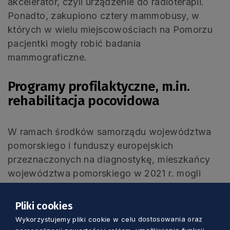
akcelerator, czyli urządzenie do radioterapii.
Ponadto, zakupiono cztery mammobusy, w
których w wielu miejscowościach na Pomorzu
pacjentki mogły robić badania
mammograficzne.
Programy profilaktyczne, m.in.
rehabilitacja pocovidowa
W ramach środków samorządu województwa
pomorskiego i funduszy europejskich
przeznaczonych na diagnostykę, mieszkańcy
województwa pomorskiego w 2021 r. mogli
skorzystać z różnych programów
profilaktycznych. Chodziło m.in. o badania
Pliki cookies
przesiewowe u aktywnych zawodowo
Wykorzystujemy pliki cookie w celu dostosowania oraz
Pomorzan wykrywające cukrzycę typu 2 czy