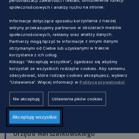
personalizacji zawartości i reklam, umożliwienia funkcji
społecznościowych i analizy ruchu na stronie.
program rehabilitacji kardiologicznej dla osób z
chorobami układu krążenia, po incydentach
Informacje dotyczące sposobu korzystania z naszej
kardiologicznych, a także po przejściu COVID-
witryny przekazujemy partnerom w obszarach mediów
19. W minionym roku dobiegły końca programy
społecznościowych, reklamy oraz analizy danych.
wykrywające raka szyjki macicy (cytologia) i
Partnerzy mogą łączyć te informacje z innymi danymi
otrzymanymi od Ciebie lub uzyskanymi w trakcie
jelita grubego (kolonoskopia) dla aktywnych
korzystania z ich usług.
zawodowo mieszkańców.
Klikając “Akceptuję wszystkie“, zgadzasz się abyśmy
korzystali ze wszystkich rodzajów cookies. Aby samemu
– Pomimo że mamy pandemię, to nie
zdecydować, które rodzaje cookies akceptujesz, wybierz
“Ustawienia“. Więcej informacji w
Polityce prywatności
możemy zapomnieć o regularnych
badaniach profilaktycznych, do
Nie akceptuję
Ustawienia pików cookies
których zachęcam mieszkańców
naszego regionu – mówi lekarz i
Akceptuję wszystkie
dyrektor Departamentu Zdrowia
Urzędu Marszałkowskiego