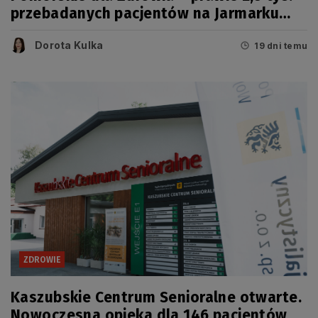
przebadanych pacjentów na Jarmarku
Wdzydzkim
Dorota Kulka
19 dni temu
ZDROWIE
Kaszubskie Centrum Senioralne otwarte.
Nowoczesna opieka dla 146 pacjentów