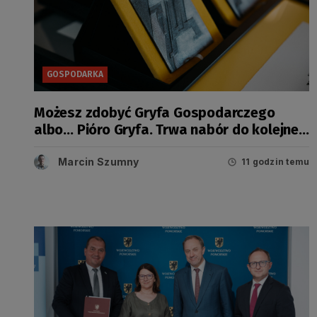
GOSPODARKA
Możesz zdobyć Gryfa Gospodarczego
albo… Pióro Gryfa. Trwa nabór do kolejnej
edycji konkursu
Marcin Szumny
11 godzin temu