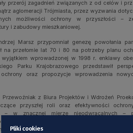
ły przerój zagadnień związanych z od celów i pr
ątrz aglomeracji Trójmiasta, przez wyzwania doty
lnych możliwości ochrony w przyszłości – z
tury i zabudowy mieszkaniowej.
ndrzej Marsz przypomniał genezę powołania par
na przełomie lat 70 i 80 na potrzeby planu ochr
a wyjątkiem wprowadzonej w 1998 r. enklawy obe
skiego Parku Krajobrazowego przedstawił per
 ochrony oraz propozycje wprowadzenia nowy
j Przewoźniak z Biura Projektów i Wdrożeń Proek
yczące przyszłej roli oraz efektywności ochr
az – w znacznej mierze nieodwracalnych – prz
obszar ten nie ma szans odgrywać ważnej roli w s
Pliki cookies
ie postępującej degradacji upatruje w rosnąc