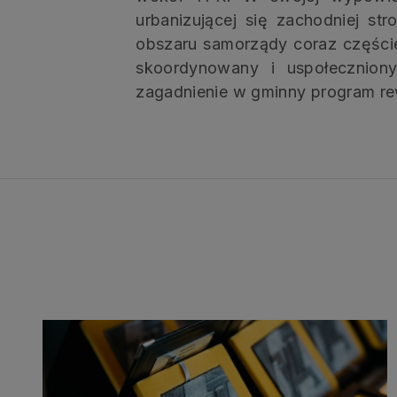
urbanizującej się zachodniej st
obszaru samorządy coraz części
skoordynowany i uspołecznion
zagadnienie w gminny program rewi