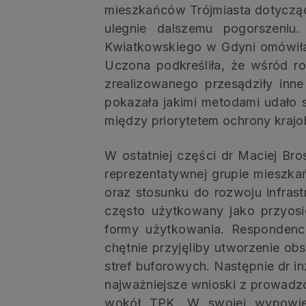
mieszkańców Trójmiasta dotycząc
ulegnie dalszemu pogorszeniu.
Kwiatkowskiego w Gdyni omówiła 
Uczona podkreśliła, że wśród r
zrealizowanego przesądziły inn
pokazała jakimi metodami udało
między priorytetem ochrony krajo
W ostatniej części dr Maciej Br
reprezentatywnej grupie mieszka
oraz stosunku do rozwoju infrast
często użytkowany jako przyosi
formy użytkowania. Respondenc
chętnie przyjęliby utworzenie ob
stref buforowych. Następnie dr 
najważniejsze wnioski z prowadzo
wokół TPK. W swojej wypowied