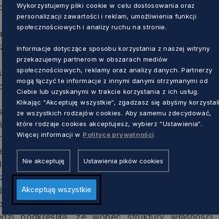
Wykorzystujemy pliki cookie w celu dostosowania oraz
ej niebezpieczeństwa na jakie będą narażone obsza
personalizacji zawartości i reklam, umożliwienia funkcji
 Prof. Aleksandra Sas-Bojarska z Politechniki 
społecznościowych i analizy ruchu na stronie.
proces planowania wielkich inwestycji i ich skut
ozważanych wariantów były mniej obciążające śro
Informacje dotyczące sposobu korzystania z naszej witryny
e niż środowiskowe przesłanki strategiczne. Na p
przekazujemy partnerom w obszarach mediów
społecznościowych, reklamy oraz analizy danych. Partnerzy
 się ograniczyć negatywny wpływ na krajobraz. Om
mogą łączyć te informacje z innymi danymi otrzymanymi od
brazu a priorytetem ochrony przyrody.
Ciebie lub uzyskanymi w trakcie korzystania z ich usług.
Klikając “Akceptuję wszystkie“, zgadzasz się abyśmy korzystal
osz z firmy „Q&Q Zakład Realizacji Badań Społeczn
ze wszystkich rodzajów cookies. Aby samemu zdecydować,
ńców gmin otaczających TPK dotyczących roli jak
które rodzaje cookies akceptujesz, wybierz “Ustawienia“.
Więcej informacji w
Polityce prywatności
ruktury turystycznej oraz wzmocnienia form ochro
edlowy teren rekreacyjny, że główne dostrzegane 
Nie akceptuję
Ustawienia pików cookies
i w byli generalnie usatysfakcjonowani sposobe
szarów zielni o charakterze rekreacyjnym zlokaliz
Akceptuję wszystkie
inż. arch. Anna Golędzinowska z Pomorskiego Biura
nej przez biuro diagnozy stanu lasów TPK i propo
zi podkreśliła, że wobec struktury własności