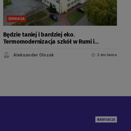
EDUKACJA
Będzie taniej i bardziej eko.
Termomodernizacja szkół w Rumi i
Wejherowie
Aleksander Olszak
2 dni temu
NAWIGACJA