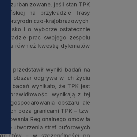
ry zurbanizowane, jeśli stan TPK
Gdańskiej na przykładzie Trasy
ków przyrodniczo-krajobrazowych.
dowisko i o wyborze ostatecznie
rzykładzie prac swojego zespołu
ówiła również kwestię dylematów
i
ych” przedstawił wyniki badań na
ą ich obszar odgrywa w ich życiu
ny. Z badań wynikało, że TPK jest
nieprawidłowości wynikają z tej
m zagospodarowania obszaru ale
owanych poza granicami TPK – tzw.
 Planowania Regionalnego omówiła
zycje utworzenia stref buforowych
 gruntów – w szczególności po