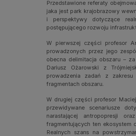
Przedstawione referaty obejmowa
jaka jest park krajobrazowy wewn
i perspektywy dotyczące rea
postępującego rozwoju infrastruk
W pierwszej części profesor A
prowadzonych przez jego zespół 
obecna delimitacja obszaru – z
Dariusz Ożarowski z Trójmiej
prowadzenia zadań z zakresu
fragmentach obszaru.
W drugiej części profesor Macie
przewidywane scenariusze dot
narastającej antropopresji or
fragmentujących ten ekosystem 
Realnych szans na powstrzyman