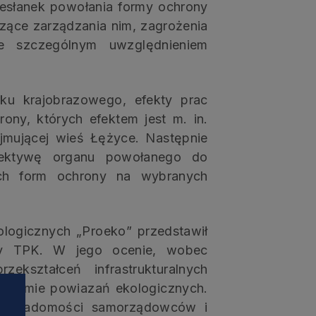
zesłanek powołania formy ochrony
czące zarządzania nim, zagrożenia
e szczególnym uwzględnieniem
ku krajobrazowego, efekty prac
ony, których efektem jest m. in.
jmującej wieś Łężyce. Następnie
spektywę organu powołanego do
ch form ochrony na wybranych
ologicznych „
Proeko”
przedstawił
ony TPK. W jego ocenie, wobec
ekształceń infrastrukturalnych
ystemie powiazań ekologicznych.
ej świadomości samorządowców i