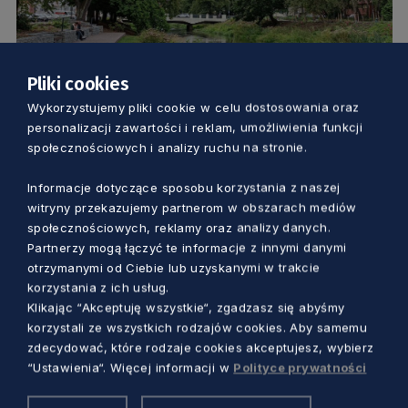
Pliki cookies
ŚRODOWISKO
Wykorzystujemy pliki cookie w celu dostosowania oraz
personalizacji zawartości i reklam, umożliwienia funkcji
Ulice, parki, targowiska, place zabaw…
społecznościowych i analizy ruchu na stronie.
Czy na Pomorzu są dobrze
Informacje dotyczące sposobu korzystania z naszej
zaprojektowane?
witryny przekazujemy partnerom w obszarach mediów
Marcin Szumny
3 lata temu
społecznościowych, reklamy oraz analizy danych.
Partnerzy mogą łączyć te informacje z innymi danymi
otrzymanymi od Ciebie lub uzyskanymi w trakcie
korzystania z ich usług.
Klikając “Akceptuję wszystkie“, zgadzasz się abyśmy
korzystali ze wszystkich rodzajów cookies. Aby samemu
zdecydować, które rodzaje cookies akceptujesz, wybierz
“Ustawienia“. Więcej informacji w
Polityce prywatności