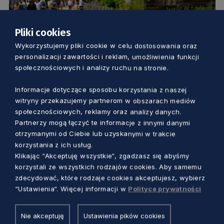
Pliki cookies
TURYSTYKA I SPORT
Wykorzystujemy pliki cookie w celu dostosowania oraz
personalizacji zawartości i reklam, umożliwienia funkcji
Wybrano najlepsze produkty turystyczne
społecznościowych i analizy ruchu na stronie.
w naszym regionie. Który zdobędzie
Informacje dotyczące sposobu korzystania z naszej
prestiżowy certyfikat POT?
witryny przekazujemy partnerom w obszarach mediów
Marcin Szumny
12 miesięcy temu
społecznościowych, reklamy oraz analizy danych.
Partnerzy mogą łączyć te informacje z innymi danymi
otrzymanymi od Ciebie lub uzyskanymi w trakcie
korzystania z ich usług.
Klikając “Akceptuję wszystkie“, zgadzasz się abyśmy
korzystali ze wszystkich rodzajów cookies. Aby samemu
zdecydować, które rodzaje cookies akceptujesz, wybierz
“Ustawienia“. Więcej informacji w
Polityce prywatności
Nie akceptuję
Ustawienia pików cookies