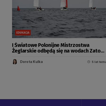
EDUKACJA
I Światowe Polonijne Mistrzostwa
Żeglarskie odbędą się na wodach Zatoki
Gdańskiej
Dorota Kulka
5 lat tem