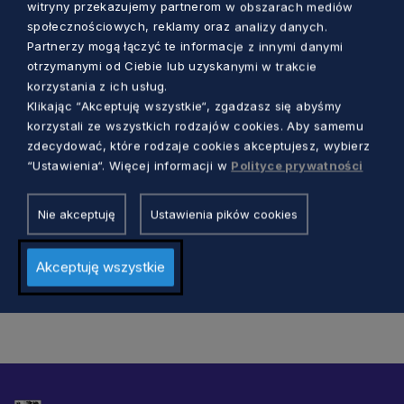
witryny przekazujemy partnerom w obszarach mediów
społecznościowych, reklamy oraz analizy danych.
Partnerzy mogą łączyć te informacje z innymi danymi
otrzymanymi od Ciebie lub uzyskanymi w trakcie
korzystania z ich usług.
Klikając “Akceptuję wszystkie“, zgadzasz się abyśmy
ZDROWIE
korzystali ze wszystkich rodzajów cookies. Aby samemu
zdecydować, które rodzaje cookies akceptujesz, wybierz
Przemysłowy ZOZ częścią Copernicusa.
“Ustawienia“. Więcej informacji w
Polityce prywatności
Będzie lepiej dla pacjentów i personelu
Nie akceptuję
Ustawienia pików cookies
Dorota Kulka
5 lat temu
Akceptuję wszystkie