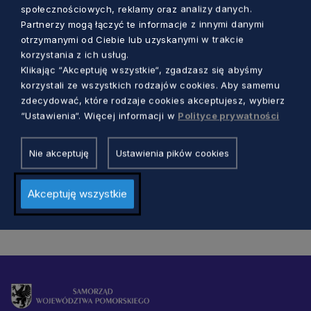
społecznościowych, reklamy oraz analizy danych.
Partnerzy mogą łączyć te informacje z innymi danymi
otrzymanymi od Ciebie lub uzyskanymi w trakcie
korzystania z ich usług.
GOSPODARKA
Klikając “Akceptuję wszystkie“, zgadzasz się abyśmy
korzystali ze wszystkich rodzajów cookies. Aby samemu
Tu rządzi ekonomia społeczna! W ten
zdecydować, które rodzaje cookies akceptujesz, wybierz
piątek spotkajmy się na skwerze
“Ustawienia“. Więcej informacji w
Polityce prywatności
Heweliusza w Gdańsku
Dorota Kulka
3 lata temu
Nie akceptuję
Ustawienia pików cookies
Akceptuję wszystkie