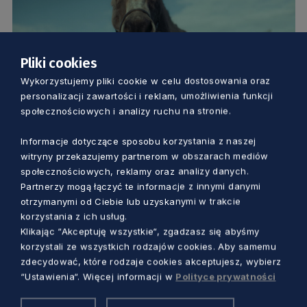
Pliki cookies
KULTURA
Wykorzystujemy pliki cookie w celu dostosowania oraz
personalizacji zawartości i reklam, umożliwienia funkcji
Bałtyk Movie w Centrum św. Jana. Jako
społecznościowych i analizy ruchu na stronie.
pierwszy pokazany zostanie film „IO”
Informacje dotyczące sposobu korzystania z naszej
witryny przekazujemy partnerom w obszarach mediów
Marcin Szumny
3 lata temu
społecznościowych, reklamy oraz analizy danych.
Partnerzy mogą łączyć te informacje z innymi danymi
otrzymanymi od Ciebie lub uzyskanymi w trakcie
korzystania z ich usług.
Klikając “Akceptuję wszystkie“, zgadzasz się abyśmy
korzystali ze wszystkich rodzajów cookies. Aby samemu
zdecydować, które rodzaje cookies akceptujesz, wybierz
“Ustawienia“. Więcej informacji w
Polityce prywatności