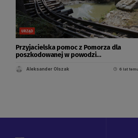
URZĄD
Przyjacielska pomoc z Pomorza dla
poszkodowanej w powodzi
podkarpackiej gminy
Aleksander Olszak
6 lat tem