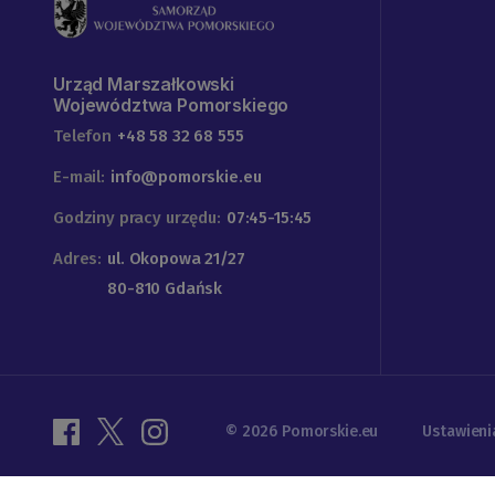
Urząd Marszałkowski
Województwa Pomorskiego
Telefon
+48 58 32 68 555
E-mail:
info@pomorskie.eu
Godziny pracy urzędu:
07:45-15:45
Adres:
ul. Okopowa 21/27
80-810 Gdańsk
© 2026 Pomorskie.eu
Ustawieni