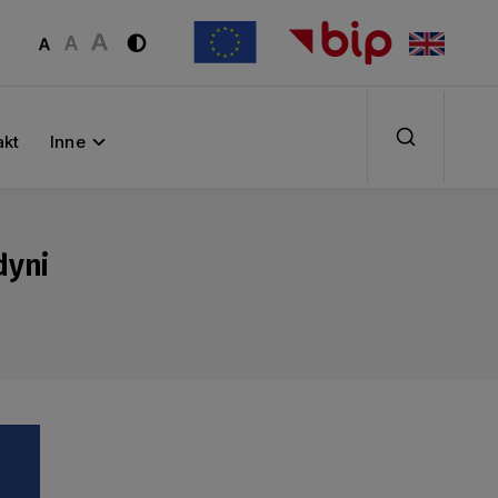
akt
Inne
dyni