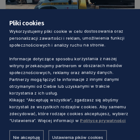
Pliki cookies
SOLIDARNI Z UKRAINĄ
Wykorzystujemy pliki cookie w celu dostosowania oraz
personalizacji zawartości i reklam, umożliwienia funkcji
Szpitale z Pomorza przekazują dary
społecznościowych i analizy ruchu na stronie.
Ukrainie. Co i gdzie trafi?
Informacje dotyczące sposobu korzystania z naszej
Dorota Kulka
4 lata temu
witryny przekazujemy partnerom w obszarach mediów
społecznościowych, reklamy oraz analizy danych.
Partnerzy mogą łączyć te informacje z innymi danymi
otrzymanymi od Ciebie lub uzyskanymi w trakcie
korzystania z ich usług.
Klikając “Akceptuję wszystkie“, zgadzasz się abyśmy
korzystali ze wszystkich rodzajów cookies. Aby samemu
zdecydować, które rodzaje cookies akceptujesz, wybierz
“Ustawienia“. Więcej informacji w
Polityce prywatności
Nie akceptuję
Ustawienia pików cookies