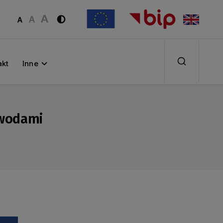
akt
Inne
 wodami