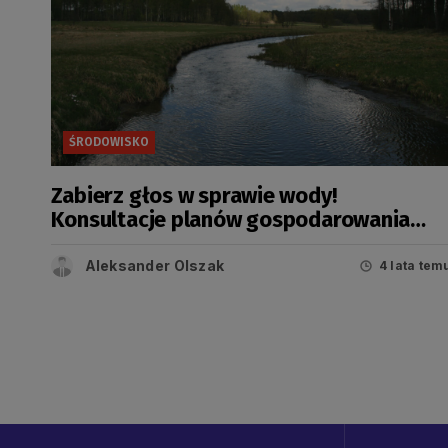
ŚRODOWISKO
Zabierz głos w sprawie wody!
Konsultacje planów gospodarowania
wodami
Aleksander Olszak
4 lata tem