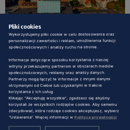
Pliki cookies
KULTURA
Wykorzystujemy pliki cookie w celu dostosowania oraz
personalizacji zawartości i reklam, umożliwienia funkcji
Jak zmienił się świat po 1989 roku?
społecznościowych i analizy ruchu na stronie.
Kolejne spotkanie z cyklu Bezradność
Informacje dotyczące sposobu korzystania z naszej
filozofa
witryny przekazujemy partnerom w obszarach mediów
Dorota Kulka
3 lata temu
społecznościowych, reklamy oraz analizy danych.
Partnerzy mogą łączyć te informacje z innymi danymi
otrzymanymi od Ciebie lub uzyskanymi w trakcie
korzystania z ich usług.
Klikając “Akceptuję wszystkie“, zgadzasz się abyśmy
korzystali ze wszystkich rodzajów cookies. Aby samemu
zdecydować, które rodzaje cookies akceptujesz, wybierz
“Ustawienia“. Więcej informacji w
Polityce prywatności